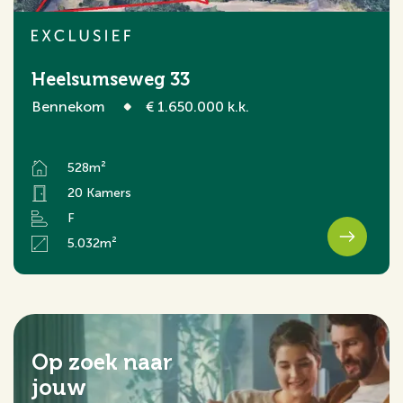
Heelsumseweg 33
Bennekom
€ 1.650.000 k.k.
528m²
20 Kamers
F
5.032m²
Op zoek naar
jouw