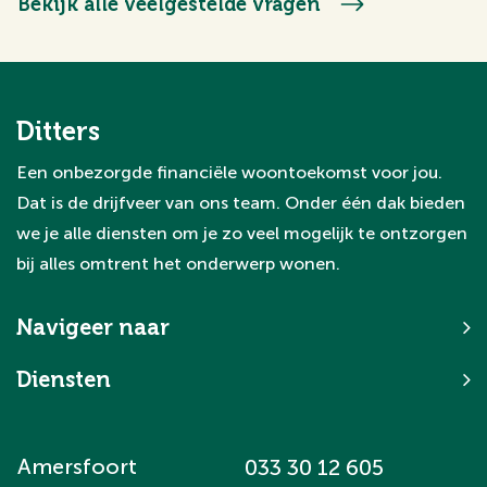
Bekijk alle veelgestelde vragen
en aankoopstrategie. Ook als je al
woningen hebt bekeken, kunnen wij alsnog
instappen en het proces professioneel
overnemen.
Ditters
Een onbezorgde financiële woontoekomst voor jou.
Dat is de drijfveer van ons team. Onder één dak bieden
we je alle diensten om je zo veel mogelijk te ontzorgen
bij alles omtrent het onderwerp wonen.
Navigeer naar
Diensten
Amersfoort
033 30 12 605