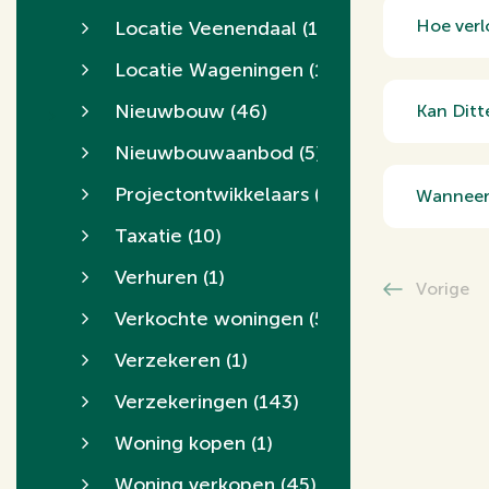
Samen be
Hoe verl
Locatie Veenendaal
(155)
promotie
We zette
Locatie Wageningen
(165)
adverten
Nieuwbouw
(46)
Kan Ditt
project d
Ja, we d
Nieuwbouwaanbod
(5)
aantrekke
Projectontwikkelaars
(5)
Wanneer 
wensen v
Een taxa
Taxatie
(10)
hypothee
Verhuren
(1)
Vorige
Verkochte woningen
(5)
Verzekeren
(1)
Verzekeringen
(143)
Woning kopen
(1)
Woning verkopen
(45)