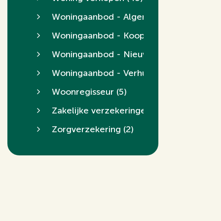
Woningaanbod - Algemeen
(5)
Woningaanbod - Koopwoningen
(255)
Woningaanbod - Nieuwbouw
(50)
Woningaanbod - Verhuur
(5)
Woonregisseur
(5)
Zakelijke verzekeringen
(5)
Zorgverzekering
(2)