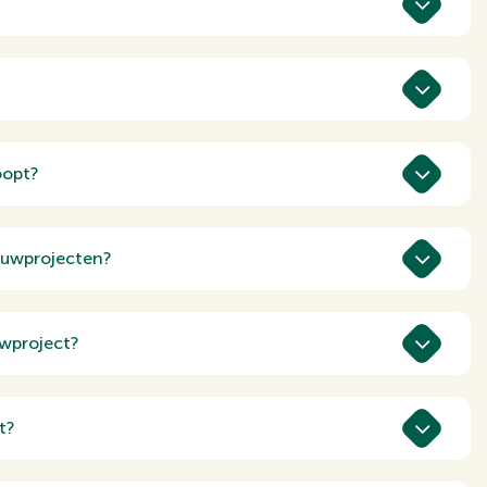
aar Nederland of het veranderen van je
s belangrijk. We kijken samen naar de gevolgen
oopt?
 regelen. Van het kiezen van materialen tot
. Zo kun jij je richten op het plezier van
ouwprojecten?
, van marktonderzoek en doelgroepanalyse
ijke verkoop van de woningen. Zo zorgen we
uwproject?
arkt en potentiële kopers. We ontwikkelen
materiaal, zoals brochures, websites en
t?
 een marktanalyse en kennis van de regio.