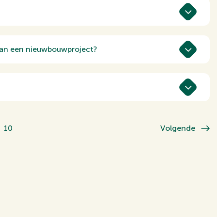
rmatiebijeenkomsten, open dagen en digitale
 social media, brochures en lokale
entiële kopers te enthousiasmeren, zodat jouw
 van een nieuwbouwproject?
ojecten in de regio om een realistische en
zen concurrerend zijn en aansluiten bij de
et aanvragen of oversluiten van een
rbouwing, scheiding of erfenis.
10
Volgende