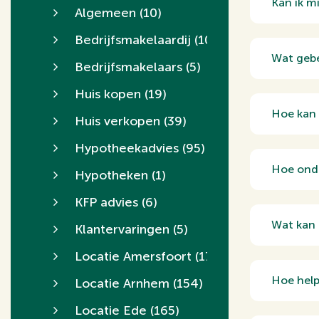
Kan ik m
Algemeen
(10)
In sommi
Bedrijfsmakelaardij
(10)
gezinssa
Wat gebe
Bedrijfsmakelaars
(5)
Bij scha
Huis kopen
(19)
en de mo
Hoe kan 
Huis verkopen
(39)
Met de h
Hypotheekadvies
(95)
het vind
Hoe onde
het maken
Hypotheken
(1)
We biede
KFP advies
(6)
tot het 
Wat kan 
Klantervaringen
(5)
dat je pr
In de vo
Locatie Amersfoort
(170)
een stra
Hoe help
Locatie Arnhem
(154)
adverten
We stell
Locatie Ede
(165)