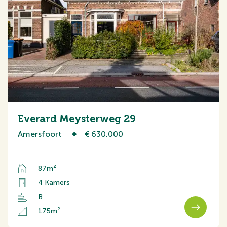
Everard Meysterweg 29
Amersfoort
€ 630.000
87m²
4 Kamers
B
175m²