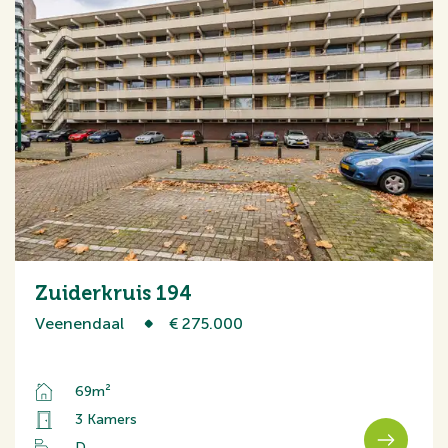
Zuiderkruis 194
Veenendaal
€ 275.000
69m²
3 Kamers
D