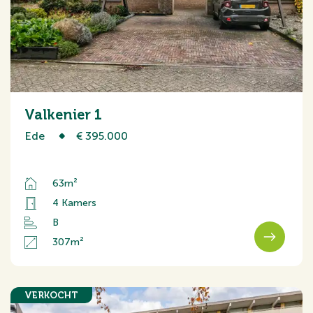
Valkenier 1
Ede
€ 395.000
63m²
4 Kamers
B
307m²
VERKOCHT