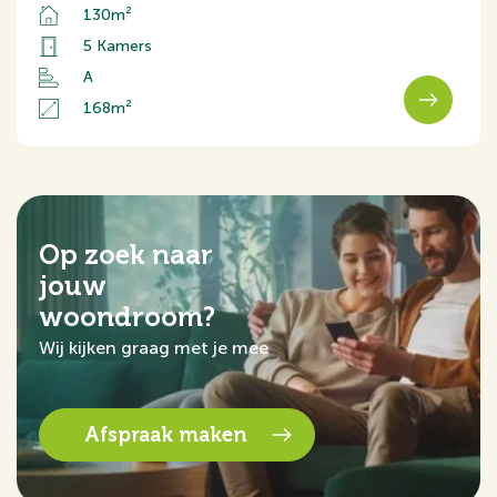
130m²
5 Kamers
A
168m²
Op zoek naar
jouw
woondroom?
Wij kijken graag met je mee
Afspraak maken