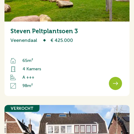
Steven Peltplantsoen 3
Veenendaal
€ 425.000
65m²
4 Kamers
A +++
98m²
VERKOCHT