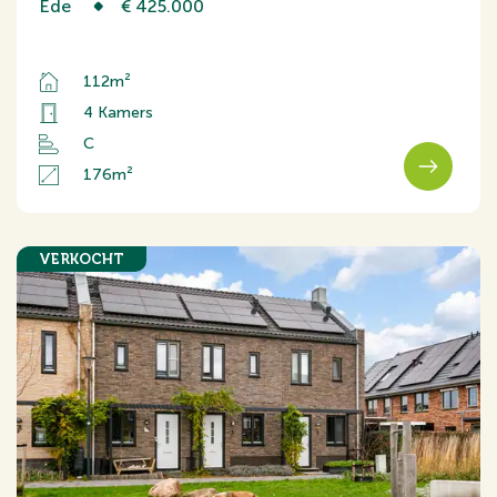
Ede
€ 425.000
112m²
4 Kamers
C
176m²
VERKOCHT