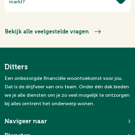
verkocht hebben.
markt?
Heel wat! Verkoopsnelheid, type woning,
vraag & aanbod. Het geeft een goed beeld
van de markt. We lichten het graag toe als
Bekijk alle veelgestelde vragen
je daar benieuwd naar bent.
Ditters
Een onbezorgde financiële woontoekomst voor jou.
Dat is de drijfveer van ons team. Onder één dak bieden
we je alle diensten om je zo veel mogelijk te ontzorgen
bij alles omtrent het onderwerp wonen.
Navigeer naar