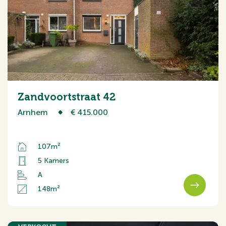
Zandvoortstraat 42
Arnhem
€ 415.000
107m²
5 Kamers
A
148m²