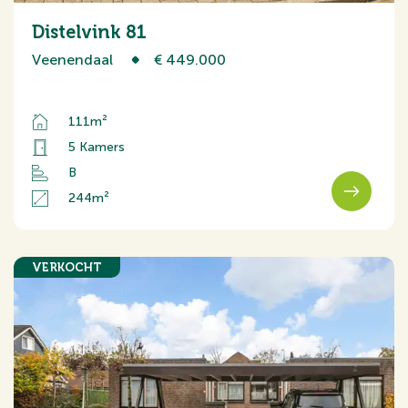
Distelvink 81
Veenendaal
€ 449.000
111m²
5 Kamers
B
244m²
VERKOCHT