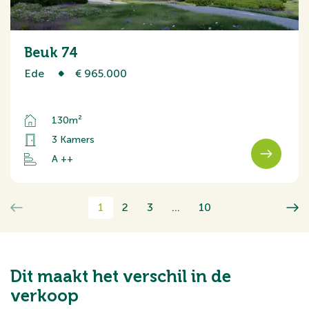
Beuk 74
Ede
€ 965.000
130m²
3 Kamers
A ++
1
2
3
...
10
Dit maakt het verschil in de
verkoop