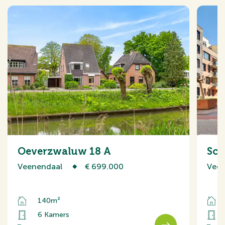
Oeverzwaluw 18 A
Sch
Veenendaal
€ 699.000
Veen
140m²
6 Kamers