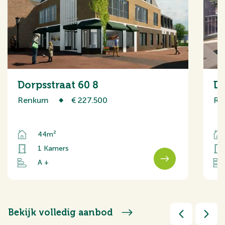
Dorpsstraat 60 8
Do
Renkum
€ 227.500
Re
44m²
1 Kamers
A +
Bekijk volledig aanbod