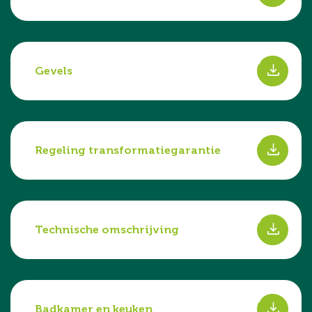
s
Gevels
s
Regeling transformatiegarantie
s
Technische omschrijving
s
Badkamer en keuken