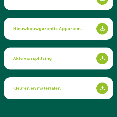
s
Nieuwbouwgarantie Appartementsrechten
s
Akte van splitsing
s
Kleuren en materialen