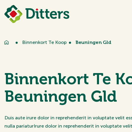
Particulier
Woning
Onze ves
Woning 
Hypothe
Binnenkort Te Koop
Beuningen Gld
Huur
Woning 
Hypothe
Autoverzekering
Dé makelaa
Nieuwb
Exclusief
Inboedelverzekering
Dé makelaa
Annuïteit
Ongevallenverzekering
Dé makela
Open hu
Aankoop
Lineaire h
Binnenkort Te K
Reisverzekering
Dé makelaa
Bankspaar
Binnenko
Nieuwbo
Rechtsbijstandsverzeke
Dé makela
Beuningen Gld
Aflossings
Exclusief
Taxaties
Over Dit
Verduurza
Klanterv
Bekijk particulier aanbo
Nieuws
Opeethypo
Duis aute irure dolor in reprehenderit in voluptate velit es
Reviews
nulla pariaturIrure dolor in reprehenderit in voluptate veli
Vacature