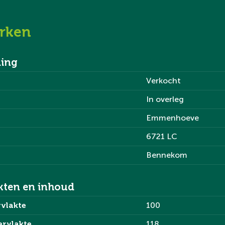
rken
epanelen.
ing
Verkocht
In overleg
nteintje. De tuingerichte
Emmenhoeve
en eethoek. De grote ramen
6721 LC
evindt zich aan de voorzijde
en voorzien van een
Bennekom
et diverse
uigkap, oven, vaatwasser,
kten en inhoud
vlakte
100
ervlakte
118