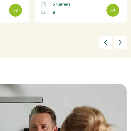
entilatie
5 Kamers
B
 woonwijk
504x751cm