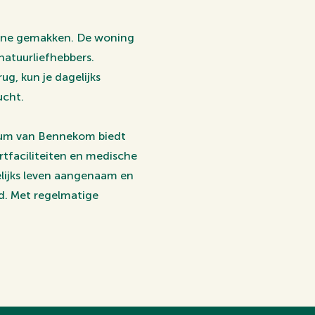
derne gemakken. De woning
 natuurliefhebbers.
g, kun je dagelijks
ucht.
ntrum van Bennekom biedt
rtfaciliteiten en medische
elijks leven aangenaam en
d. Met regelmatige
 treinstation Ede-
em en Utrecht. De snelweg
n Nederland kunt verkennen.