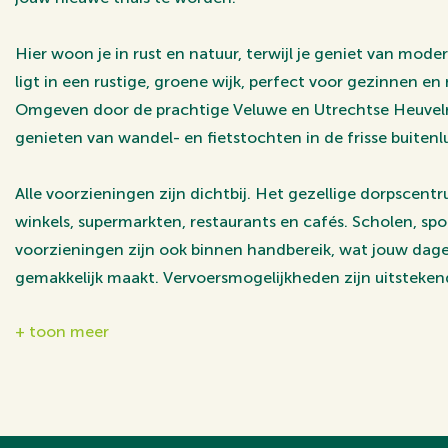
Hier woon je in rust en natuur, terwijl je geniet van mo
ligt in een rustige, groene wijk, perfect voor gezinnen en
Omgeven door de prachtige Veluwe en Utrechtse Heuvelru
genieten van wandel- en fietstochten in de frisse buitenl
Alle voorzieningen zijn dichtbij. Het gezellige dorpsce
winkels, supermarkten, restaurants en cafés. Scholen, spo
voorzieningen zijn ook binnen handbereik, wat jouw dag
gemakkelijk maakt. Vervoersmogelijkheden zijn uitsteken
busdiensten naar Ede en Wageningen en het nabijgelegen
+ toon meer
Wageningen, ben je goed verbonden met steden als Arnh
A12 is snel bereikbaar, waardoor je eenvoudig de rest va
Alle feiten op een rij:
- Instapklare woning met 100 m² woonoppervlakte