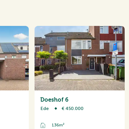
ussenwoning
Doeshof 6
Ede
€ 450.000
ie, TV-kabel,
136m²