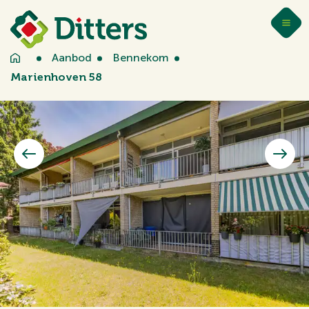
Aanbod
Bennekom
Marienhoven 58