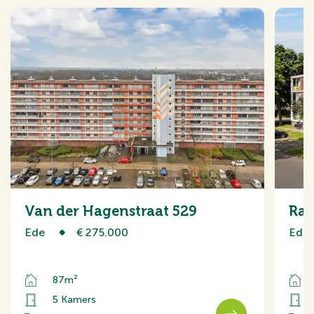
Van der Hagenstraat 529
Ran
Ede
€ 275.000
Ede
87m²
5 Kamers