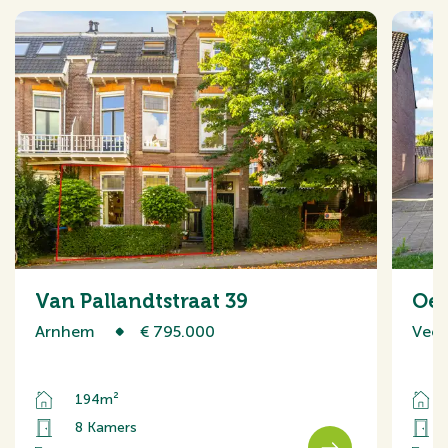
Van Pallandtstraat 39
Oev
Arnhem
€ 795.000
Veen
194m²
8 Kamers