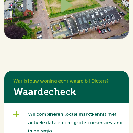
komt. De herbestemde gebouwen huisvesten
tegenwoordig woningen, ateliers en kleinschalige
horeca, wat zorgt voor een unieke en creatieve sfeer. U
woont hier aan de rand van de Veluwse natuur, terwijl
het intercitystation Ede-Wageningen en het centrum
van Ede op loopafstand liggen. Ook de uitvalswegen
A12 en A30 zijn binnen enkele minuten bereikbaar.
Belangrijkste kenmerken
- Duurzaamheid: energielabel A++, volledig geïsoleerd,
Wat is jouw woning écht waard bij Ditters?
voorzien van 14 zonnepanelen én een thuisbatterij;
Waardecheck
- Unieke transformatie: gelegen in de gerenoveerde
gebouwen van de Mauritskazerne (bouwjaar 2018);
- Royaal wonen: maar liefst 188 m² woonoppervlakte
Wij combineren lokale marktkennis met
met hoge ruimtes;
actuele data en ons grote zoekersbestand
- Keuken: luxe woonkeuken voorzien van kookeiland en
in de regio.