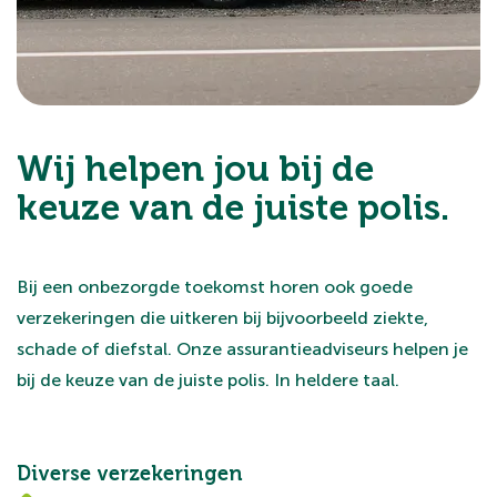
Bijzonderheden
- Bouwjaar: oorspronkelijk 1954, volledig
getransformeerd/herbouwd in 2018/2019;
- Woonoppervlakte: 188 m²;
- Verwarming: stadsverwarming;
Wij helpen jou bij de
- Energie: 14 zonnepanelen en thuisbatterij
keuze van de juiste polis.
(eigendom);
- Parkeren: twee eigen parkeerplaatsen voorzien van
laadpaal voor elektrische voertuigen;
Bij een onbezorgde toekomst horen ook goede
- Screens aanwezig voor zonwering van het glazen
verzekeringen die uitkeren bij bijvoorbeeld ziekte,
dak.
schade of diefstal. Onze assurantieadviseurs helpen je
bij de keuze van de juiste polis. In heldere taal.
Interesse in dit hoogwaardig afgewerkte herenhuis op
een historische locatie? Neem contact met ons op
voor een bezichtiging.
Diverse verzekeringen