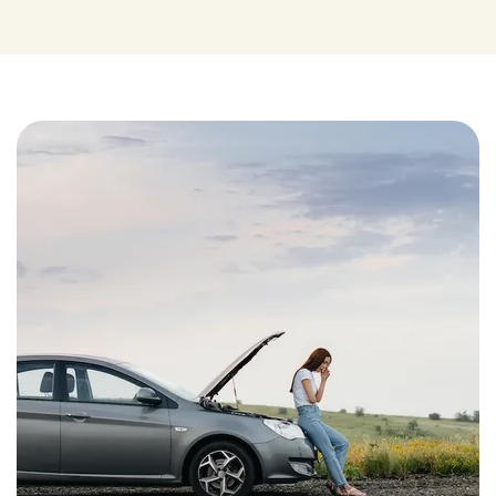
Tweede verdieping
Op de tweede etage bevinden zich nog eens twee
volwaardige slaapkamers van elk circa 14 m², beide
voorzien van dakramen. De ruime overloop (ca. 8 m²) is
praktisch in te richten als werk- of hobbyruimte.
Tuin en berging
De achtertuin is gelegen op het oosten en verzorgd
aangelegd met een terras waar u geniet van de
ochtend- en middagzon. Achterin de tuin staat een
vrijstaande houten berging (ca. 13 m²) voorzien van
elektra. Via de berging is de achterom bereikbaar, die
leidt naar het naastgelegen parkeerterrein. Aan de
voorzijde bevindt zich een nette voortuin die direct
grenst aan het openbare groen.