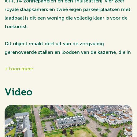
A++, 14 zonnepanelen én een thuisbatterij, vier zeer
royale slaapkamers en twee eigen parkeerplaatsen met
laadpaal is dit een woning die volledig klaar is voor de
toekomst.
Dit object maakt deel uit van de zorgvuldig
gerenoveerde stallen en loodsen van de kazerne, die in
2018 zijn getransformeerd tot luxe woonruimtes.
+ toon meer
Hierbij zijn de oorspronkelijke karakteristieken en de
speelse indeling met hoge plafonds behouden
gebleven. De woning kijkt aan de voorzijde uit over een
Video
vrij grasveld, wat zorgt voor een ruimtelijke en groene
woonbeleving in een historische setting.
De locatie: historie ontmoet modern gemak
De Mauritskazerne is een gebied waar historie tot leven