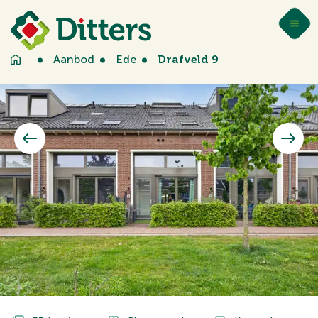
Aanbod
Ede
Drafveld 9