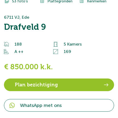
53 foto’s
Plattegronden
Kenmerken
6711 VJ, Ede
Drafveld 9
188
5 Kamers
A ++
169
€ 850.000 k.k.
Plan bezichtiging
WhatsApp met ons