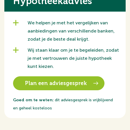
Hypotheekadvies
woning.
Eerste verdieping
We helpen je met het vergelijken van
De overloop biedt toegang tot twee uitzonderlijk grote
aanbiedingen van verschillende banken,
slaapkamers:
zodat je de beste deal krijgt.
Hoofdslaapkamer (ca. 25 m²): voorzien van dakramen
voor optimale lichtinval en een aangrenzende
Wij staan klaar om je te begeleiden, zodat
inloopkast van ca. 5 m²;
je met vertrouwen de juiste hypotheek
Slaapkamer II (ca. 21 m²): eveneens zeer ruim bemeten,
kunt kiezen.
voorzien van dakramen én uitgerust met
airconditioning.
Plan een adviesgesprek
De badkamer (2019) is modern afgewerkt en uitgerust
Goed om te weten:
dit adviesgesprek is vrijblijvend
met een inloopdouche en een dubbel wastafelmeubel.
en geheel kosteloos
Op deze verdieping bevindt zich tevens een separaat
toilet met wandcloset en fonteintje.