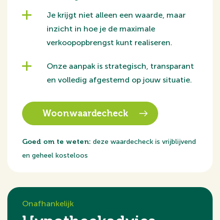
hoogwaardige apparatuur;
- Slaapkamers: 4 ruime slaapkamers verdeeld over de
Je krijgt niet alleen een waarde, maar
verdiepingen;
inzicht in hoe je de maximale
- Parkeren: twee eigen parkeerplaatsen voorzien van
verkoopopbrengst kunt realiseren.
laadpaal voor elektrische voertuigen;
Onze aanpak is strategisch, transparant
- Omgeving: vrij uitzicht op groen en op loopafstand
en volledig afgestemd op jouw situatie.
van station en natuur.
Indeling
Woonwaardecheck
Begane grond
Entree met ontvangsthal. De ruime woonkamer biedt
Goed om te weten:
deze waardecheck is vrijblijvend
een vrij uitzicht op het voorgelegen grasveld. De
en geheel kosteloos
aangrenzende woonkeuken vormt het hart van de
begane grond en is uitgevoerd met een modern
kookeiland en diverse luxe inbouwapparatuur. De hoge
Onafhankelijk
plafonds versterken hier het ruimtelijke effect van de