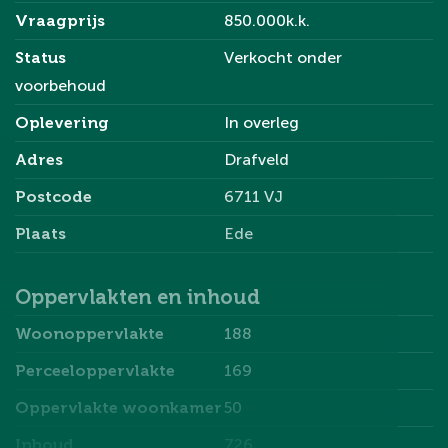
geen aansprakelijkheid aanvaard voor eventuele
Vraagprijs
850.000k.k.
onvolledigheden of onjuistheden. Alle opgegeven
Status
Verkocht onder
maten en oppervlakten zijn indicatief.
voorbehoud
Oplevering
In overleg
Adres
Drafveld
Postcode
6711 VJ
Plaats
Ede
Oppervlakten en inhoud
Woonoppervlakte
188
Perceeloppervlakte
169
Oppervlakte woonkamer
50
Inhoud
726