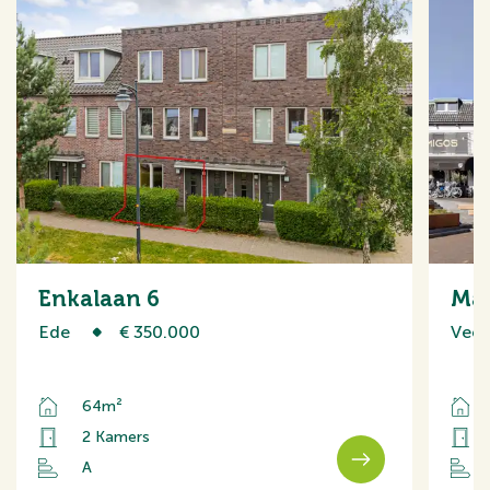
Enkalaan 6
Mar
Ede
€ 350.000
Veen
64m²
2 Kamers
A