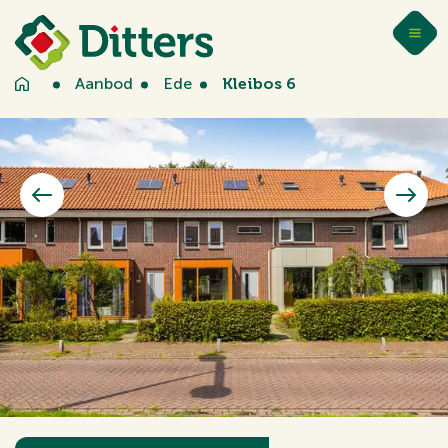
Aanbod
Ede
Kleibos 6