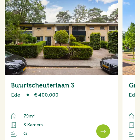
Buurtscheuterlaan 3
Gro
Ede
€ 400.000
Ede
79m²
3 Kamers
G