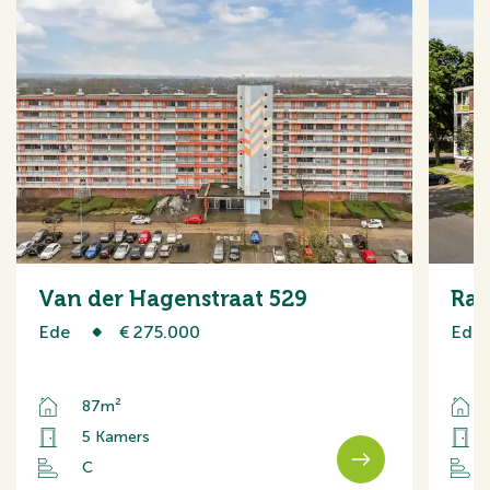
Van der Hagenstraat 529
Ran
Ede
€ 275.000
Ede
87m²
5 Kamers
C