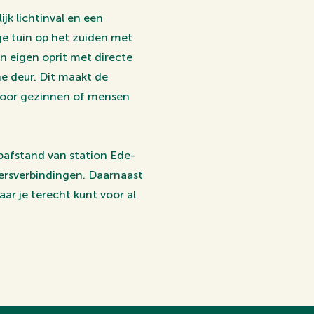
k lichtinval en een
ge tuin op het zuiden met
n eigen oprit met directe
he deur. Dit maakt de
g voor gezinnen of mensen
opafstand van station Ede-
ersverbindingen. Daarnaast
ar je terecht kunt voor al
rs is het schitterende
eiken.
 locatie, biedt deze woning
trale omgeving.