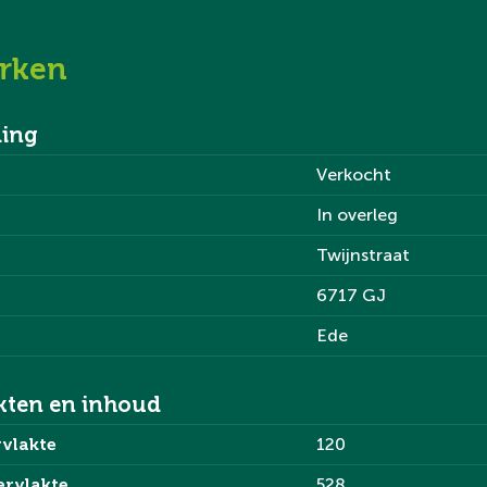
rken
ing
Verkocht
ep;
In overleg
Twijnstraat
6717 GJ
Ede
 meterkast bevinden,
tijen profiteert de
kten en inhoud
e voor zowel een
vlakte
120
le open haard zorgt voor
er is het eetgedeelte te
ervlakte
528