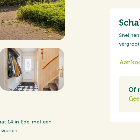
Scha
Snel han
vergroot 
Aankoo
Of 
Gee
at 14 in Ede, met een
l wonen.