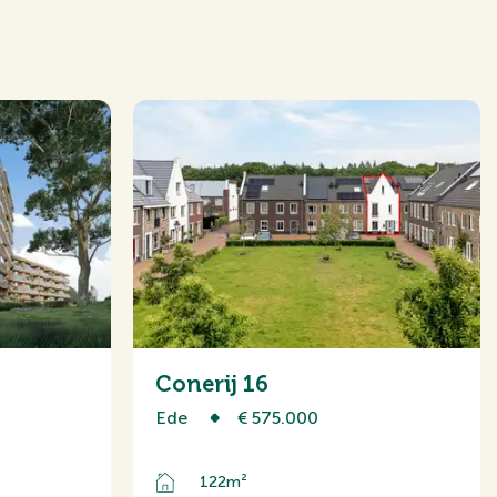
wee onder een kapwoning
Conerij 16
Ede
€ 575.000
122m²