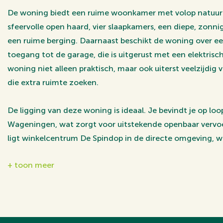
De woning biedt een ruime woonkamer met volop natuurlij
sfeervolle open haard, vier slaapkamers, een diepe, zonni
een ruime berging. Daarnaast beschikt de woning over ee
toegang tot de garage, die is uitgerust met een elektrisc
woning niet alleen praktisch, maar ook uiterst veelzijdi
die extra ruimte zoeken.
De ligging van deze woning is ideaal. Je bevindt je op lo
Wageningen, wat zorgt voor uitstekende openbaar vervo
ligt winkelcentrum De Spindop in de directe omgeving, wa
je dagelijkse boodschappen en meer. Voor natuurliefhebbe
+ toon meer
Edese bosgebied De Sysselt binnen enkele minuten te ber
Met een combinatie van ruimte, comfort en een gunstige
een unieke kans op heerlijk wonen in een prettige en cen