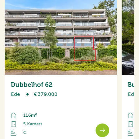
Dubbelhof 62
Buu
Ede
€ 379.000
Ede
116m²
5 Kamers
C