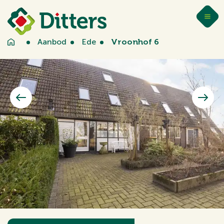
Aanbod
Ede
Vroonhof 6