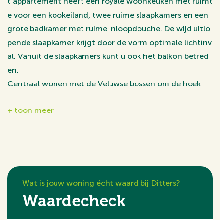
t appartement heeft een royale woonkeuken met ruimt
e voor een kookeiland, twee ruime slaapkamers en een
grote badkamer met ruime inloopdouche. De wijd uitlo
pende slaapkamer krijgt door de vorm optimale lichtinv
al. Vanuit de slaapkamers kunt u ook het balkon betred
en.
Centraal wonen met de Veluwse bossen om de hoek
Welkom bij Parc Clinckenbergh! Dit moderne appartem
+ toon meer
entencomplex is een echte eyecatcher en het is ideaal
gelegen tussen het centrum en de Veluwse bossen; wa
ar u ook heen loopt, u bent er binnen 10 minuten wand
elen.
Het complex met 78 appartementen is omgeven door
een eigen parktuin waarbij het bestaande groen in stan
Wat is jouw woning écht waard bij Ditters?
d gehouden wordt. Door respect voor de bestaande flo
Waardecheck
ra en fauna ontstaat hier voor iedereen een fijne leefo