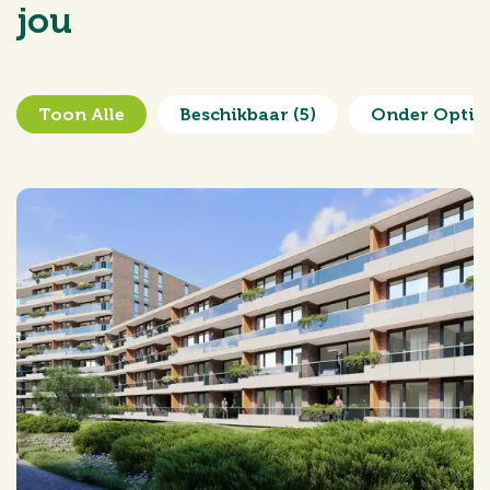
jou
Tuin
Geen tuin
Schuur
Box
Toon Alle
Beschikbaar
(5)
Onder Optie