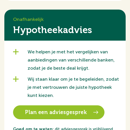
Parc Clinckenbergh heeft in ieder prijssegment wel wat
te bieden, waardoor het complex zowel voor de koops
tarters als doorstromers interessant is. Hierdoor zal er
Onafhankelijk
een fijne samenstelling van bewoners ontstaan.
Hypotheekadvies
Ook voor iedere zonliefhebber is er wat te kiezen; bij de
appartementen aan de oostzijde kunt u genieten van
dat eerste kopje koffie in het ochtendzonnetje op het t
We helpen je met het vergelijken van
erras waar u in alle rust op de binnentuin uitkijkt. Aan d
aanbiedingen van verschillende banken,
e westzijde van het gebouw kunt u juist weer goed vert
zodat je de beste deal krijgt.
oeven in de avondzon; hier heeft u zowel uitzicht op h
Wij staan klaar om je te begeleiden, zodat
et park als op de levendige omgeving van de Klinkenber
je met vertrouwen de juiste hypotheek
gerweg.
kunt kiezen.
U parkeert de auto veilig in de parkeerkelder waar teven
s voor ieder appartement een eigen fietsenberging bevi
Plan een adviesgesprek
ndt. Een parkeerplaats wordt tegen een meerprijs aang
eboden waarvoor een verplichte afname van de toege
Goed om te weten:
dit adviesgesprek is vrijblijvend