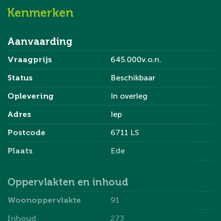
n geen afbreuk doen aan de kwaliteit van de woning. D
Kenmerken
eze wijzigingen geven geen recht tot het vragen van v
errekening van mindere of meerdere kosten.
Aanvaarding
Vraagprijs
645.000v.o.n.
Status
Beschikbaar
Oplevering
In overleg
Adres
Iep
Postcode
6711 LS
Plaats
Ede
Oppervlakten en inhoud
Woonoppervlakte
91
Inhoud
273