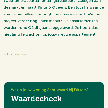
tweekamerappartementen gerealiseerd. Gelegen aan
de markt en naast Kings & Queens. Een locatie waar de
stad je niet alleen omringt, maar verwelkomt. Wat het
project verder nog uniek maakt? De appartementen
worden rond Q2 dit jaar al opgeleverd. Je hoeft dus
niet lang te wachten op jouw nieuwe appartement.
Het appartement
+ toon meer
Via de hoofdentree met brievenbussen is er toegang
tot het appartement.
Bovenste verdieping
De hal geeft toegang tot alle vertrekken. De
woonkamer heeft een afmeting van maar liefst 29 m²
Wat is jouw woning écht waard bij Ditters?
en is voorzien van grote raampartij waardoor er heerlijk
Waardecheck
lichtinval aanwezig is en waar je, vooral door de hoge