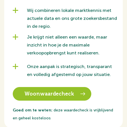
ligging, echt kunt genieten van een prachtig uitzicht
over de markt van Veenendaal. De open keuken heeft
Wij combineren lokale marktkennis met
een lichte kleurstelling en wordt voorzien van een
actuele data en ons grote zoekersbestand
koelkast, oven, inductiekookplaat en afzuigkap. Via de
in de regio.
hal is het separate toilet en de technische ruimte met
Je krijgt niet alleen een waarde, maar
witgoedaansluiting te vinden.
inzicht in hoe je de maximale
verkoopopbrengst kunt realiseren.
De slaapkamer heeft een afmeting van ca. 14m², is
voorzien van een groot raampartij en een vaste kast.
Onze aanpak is strategisch, transparant
De badkamer wordt compleet opgeleverd met
en volledig afgestemd op jouw situatie.
tegelwerk, inloopdouche en een wastafel.
Woonwaardecheck
Het prettige balkon is aan de achterzijde gelegen
waardoor je hier heerlijk tot rust kan komen. Het
Goed om te weten:
deze waardecheck is vrijblijvend
balkon is gelegen op het noordoosten zodat vooral de
en geheel kosteloos
ochtendzon goed aanwezig is.