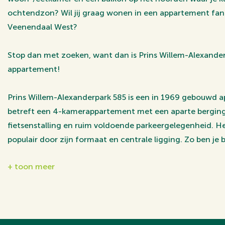
ochtendzon? Wil jij graag wonen in een appartement fanta
Veenendaal West?
Stop dan met zoeken, want dan is Prins Willem-Alexander
appartement!
Prins Willem-Alexanderpark 585 is een in 1969 gebouwd
betreft een 4-kamerappartement met een aparte berging
fietsenstalling en ruim voldoende parkeergelegenheid. H
populair door zijn formaat en centrale ligging. Zo ben je
fietsen in bruisend Veenendaal Centrum met al haar winke
+ toon meer
om de hoek de Zandstraat met allemaal horeca, winkeltje
plaatselijk ambacht en ben je via de Rondweg West binn
richting Utrecht of Arnhem. Voor alle dagelijkse boodsch
loopafstand een JUMBO supermarkt en zijn met Healthcl
ook verschillende sportfaciliteiten in de buurt!