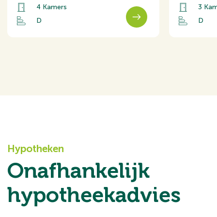
4 Kamers
3 Kam
Schuur
D
D
Hypotheken
Onafhankelijk
hypotheekadvies