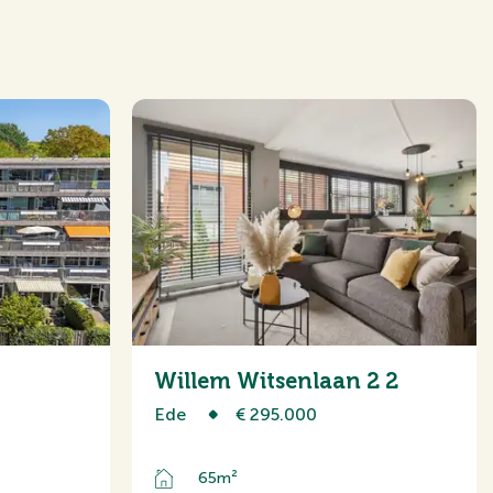
ie, Rolluiken, TV-kabel,
Willem Witsenlaan 2 2
Ede
€ 295.000
zicht
65m²