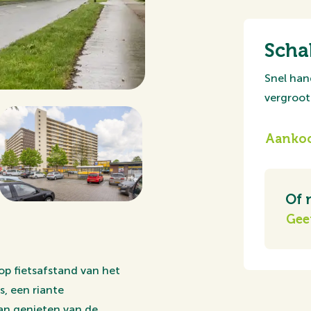
Scha
Snel han
vergroot 
Aankoo
Of 
Gee
op fietsafstand van het
, een riante
an genieten van de