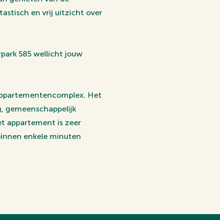
stisch en vrij uitzicht over
park 585 wellicht jouw
 appartementencomplex. Het
, gemeenschappelijk
et appartement is zeer
 binnen enkele minuten
ls en horeca, bevindt zich
s, sportvoorzieningen en
en enkele minuten op de A12
appen bevindt zich op
ub, La Vita en het Zwembad