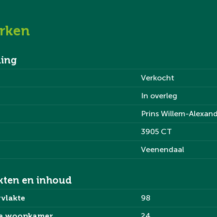
rken
ominstallatie,
zich op de begane grond de
ing
Verkocht
t garderobe. Vanuit hier
In overleg
royale balkon.
Prins Willem-Alexan
3905 CT
alerij. De keuken is
nductiekookplaat, combi-
Veenendaal
l- en vrieskast.
kten en inhoud
t drie slaapkamers, een
vlakte
98
kamer.
te woonkamer
24