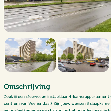
Omschrijving
Zoek jij een sfeervol en instapklaar 4-kamerappartement 
centrum van Veenendaal? Zijn jouw wensen 3 slaapkamers
woon-/eetkamer en een balkon op het noorden waar je k