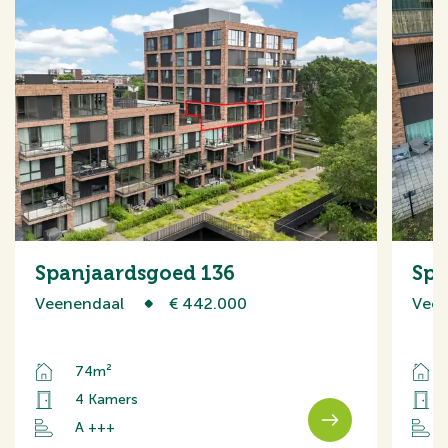
Spanjaardsgoed 136
Spa
Veenendaal
€ 442.000
Veen
74m²
4 Kamers
A +++