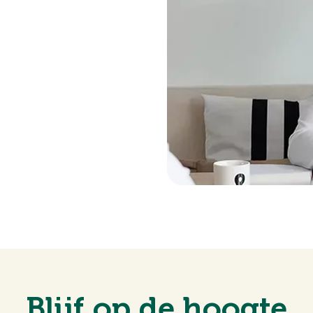
mst worden gehanteerd.
an zullen wij een termijn
eenkomst voor het storten
id samengesteld. Onzerzijds
r enige onvolledigheid,
 Alle opgegeven maten en
Blijf op de hoogte