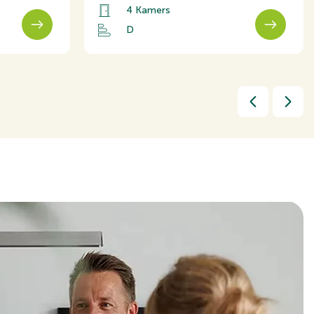
4 Kamers
D
914cm