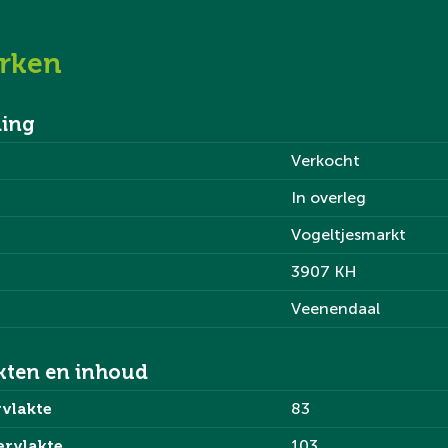
hte van de A12 en A30, wat
rken
Amersfoort.
ing
Verkocht
In overleg
 eerste verdieping;
Vogeltjesmarkt
3907 KH
Veenendaal
kten en inhoud
vlakte
83
waar je ook de meterkast
ervlakte
103