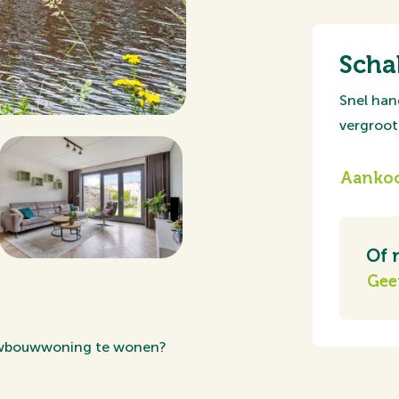
Scha
Snel han
vergroot 
Aankoo
Of 
Gee
ieuwbouwwoning te wonen?