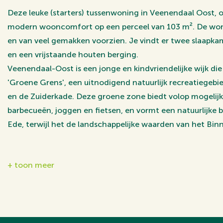
Deze leuke (starters) tussenwoning in Veenendaal Oost, o
modern wooncomfort op een perceel van 103 m². De won
en van veel gemakken voorzien. Je vindt er twee slaapka
en een vrijstaande houten berging.
Veenendaal-Oost is een jonge en kindvriendelijke wijk die
'Groene Grens', een uitnodigend natuurlijk recreatiege
en de Zuiderkade. Deze groene zone biedt volop mogelij
barbecueën, joggen en fietsen, en vormt een natuurlijke 
Ede, terwijl het de landschappelijke waarden van het Bi
In de directe omgeving van de wijk zijn alle benodigde v
+ toon meer
zoals twee supermarkten, drogist, horeca en scholen. Daar
speeltuinen en sportfaciliteiten, waaronder voetbal- en 
nabijgelegen tennis- en padelbanen. Op slechts enkele ki
compleet sportpark, waardoor kinderen veilig met de fiets
kunnen gaan.