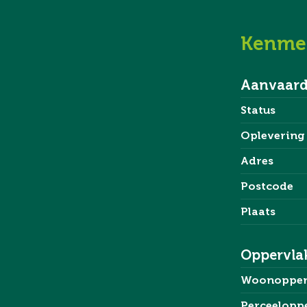
De ligging van Veenendaal-Oost is strategisch ten opzic
Kenme
snelle toegang biedt tot steden als Utrecht, Arnhem en 
Aanvaard
Enkele pluspunten van de woning:
Status
+ Energielabel A+;
+ Moderne keuken;
Oplevering
+ Vloerverwarming en vloerkoeling op de begane grond en
Adres
+ Nette badkamer;
Postcode
+ Twee slaapkamers;
+ Praktische wandkast in het trappengat;
Plaats
+ Prima tuin met houten berging.
Oppervla
Indeling:
Woonopper
Begane grond:
Wanneer je de woning binnenkomt, stap je in de entree, 
Perceelopp