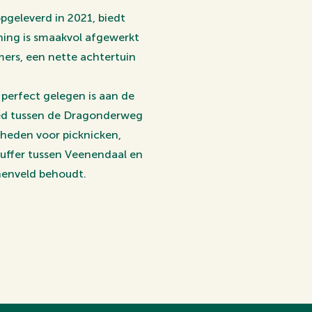
pgeleverd in 2021, biedt
ing is smaakvol afgewerkt
mers, een nette achtertuin
 perfect gelegen is aan de
bied tussen de Dragonderweg
kheden voor picknicken,
buffer tussen Veenendaal en
nnenveld behoudt.
oorzieningen te vinden,
naast zijn er diverse
hockeyvelden en
lometers afstand ligt een
 naar hun sportactiviteiten