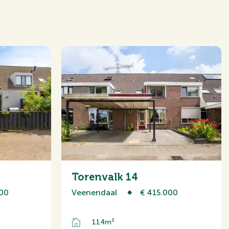
ie, TV-kabel, Glasvezel kabel
Torenvalk 14
00
Veenendaal
€ 415.000
e weg, In woonwijk, Vrij
114m²