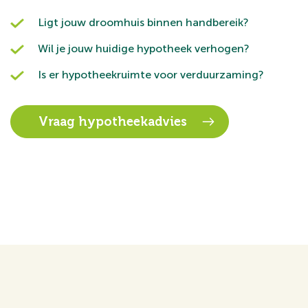
Koopovereenkomst:
Ligt jouw droomhuis binnen handbereik?
Bij de verkoop zal er een standaard NVM koopovereenko
Wil je jouw huidige hypotheek verhogen?
Is er hypotheekruimte voor verduurzaming?
Koop je de woning zonder voorbehoud van financiering? D
hanteren van 14 dagen na het opstellen van de koopover
van de bankgarantie/waarborgsom.
Vraag hypotheekadvies
Deze informatie is door ons met de nodige zorgvuldighe
wordt echter geen enkele aansprakelijkheid aanvaard voo
onjuistheid of anderszins, dan wel de gevolgen daarvan.
oppervlakten zijn indicatief.