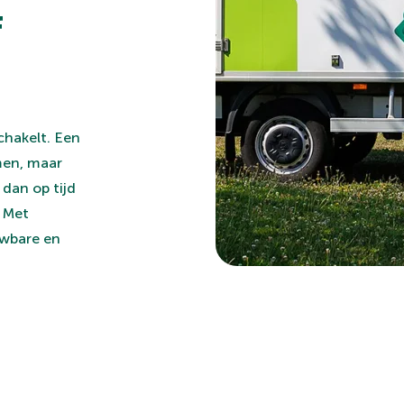
f
chakelt. Een
men, maar
 dan op tijd
. Met
uwbare en