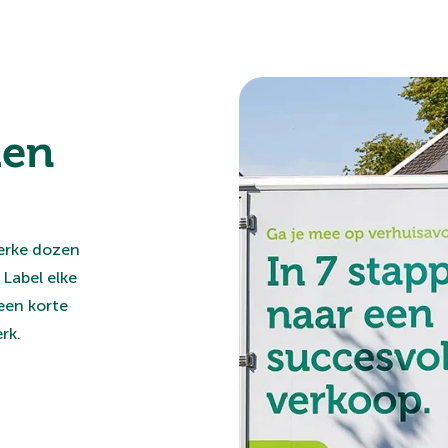
den
terke dozen
 Label elke
een korte
rk.