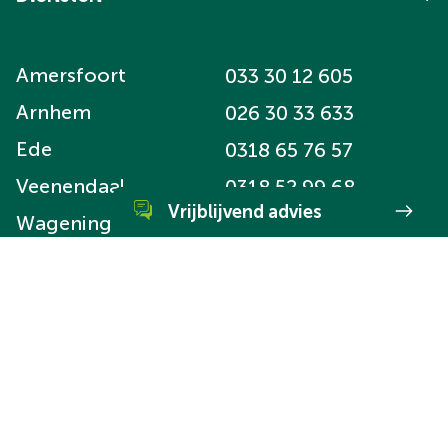
Amersfoort
033 30 12 605
Arnhem
026 30 33 633
Ede
0318 65 76 57
Veenendaal
0318 52 99 68
Vrijblijvend advies
Wageningen
0317 74 56 45
WhatsApp direct met ons
Schrijf je in voor de nieuwsbrief
Neem direct contact met ons op via
Een onbezorgde financiële woontoekomst voor jou.
WhatsApp.
Ik wil mijn huis verkopen
Schrijf je in
Hypotheekadvies
Verzekeringsadvies