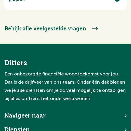
verschillende woontrajecten.
Op deze pagina vind je verhalen van
klanten die Ditters hebben ingeschakeld bij
de aankoop, verkoop, hypotheek of
Bekijk alle veelgestelde vragen
verzekering van hun woning. Elke ervaring
laat zien hoe het traject is verlopen en
welke rol Ditters daarin heeft gespeeld.
Ditters
Een onbezorgde financiële woontoekomst voor jou.
Dat is de drijfveer van ons team. Onder één dak bieden
we je alle diensten om je zo veel mogelijk te ontzorgen
bij alles omtrent het onderwerp wonen.
Navigeer naar
Diensten