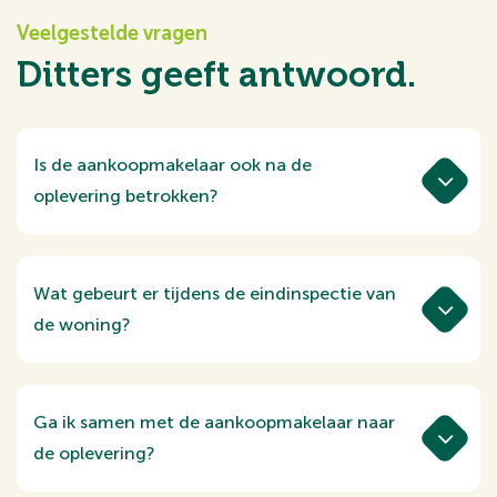
Veelgestelde vragen
Ditters geeft antwoord.
Is de aankoopmakelaar ook na de
oplevering betrokken?
Ja, ook na de overdracht kun je bij ons
terecht met vragen. Met
aankoopmakelaardij van Ditters sluiten we
Wat gebeurt er tijdens de eindinspectie van
het traject pas af wanneer alles goed is
de woning?
geregeld.
Tijdens de eindinspectie controleren we of
de woning wordt opgeleverd volgens de
afspraken in de koopovereenkomst. We
Ga ik samen met de aankoopmakelaar naar
letten op de staat van de woning,
de oplevering?
eventuele herstelpunten en of alles werkt
Ja, met aankoopmakelaardij van Ditters