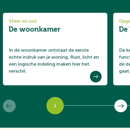
Sfeer en rust
Opge
De woonkamer
De
In de woonkamer ontstaat de eerste
De k
echte indruk van je woning. Rust, licht en
funct
een logische indeling maken hier het
de d
verschil.
gaat
1