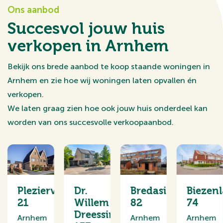
Ons aanbod
Succesvol jouw huis
verkopen in Arnhem
Bekijk ons brede aanbod te koop staande woningen in
Arnhem en zie hoe wij woningen laten opvallen én
verkopen.
We laten graag zien hoe ook jouw huis onderdeel kan
worden van ons succesvolle verkoopaanbod.
htensingel
Pleziervaart
Dr.
Bredasingel
Biezen
21
Willem
82
74
Dreessingel
Arnhem
Arnhem
Arnhem