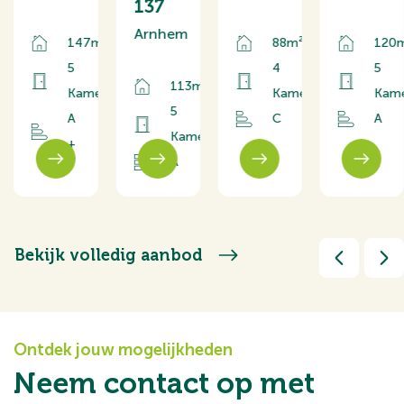
137
Arnhem
147m²
88m²
120
5
4
5
113m²
rs
Kamers
Kamers
Kam
5
A
C
A
Kamers
+
A
Bekijk volledig aanbod
Ontdek jouw mogelijkheden
Neem contact op met