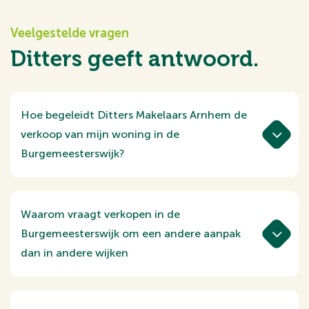
Veelgestelde vragen
Ditters geeft antwoord.
Hoe begeleidt Ditters Makelaars Arnhem de
verkoop van mijn woning in de
Burgemeesterswijk?
Onze makelaars begeleiden je persoonlijk
bij iedere stap van het verkoopproces in de
Burgemeesterswijk. We starten met een
Waarom vraagt verkopen in de
waardebepaling die rekening houdt met
Burgemeesterswijk om een andere aanpak
recente transacties, de specifieke ligging
dan in andere wijken
en het karakter van jouw woning.
De Burgemeesterswijk is een wijk met een
Vervolgens bepalen we samen een
uitgesproken profiel en een selectieve
verkoopstrategie die past bij het niveau van