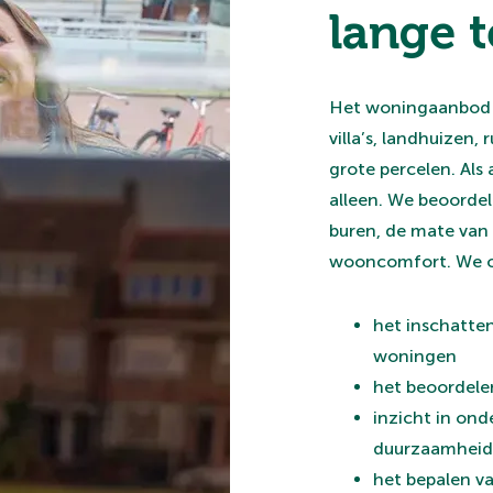
lange 
Het woningaanbod i
villa’s, landhuizen
grote percelen. Als
alleen. We beoordel
buren, de mate van
wooncomfort. We on
het inschatten
woningen
het beoordelen
inzicht in on
duurzaamheid
het bepalen va