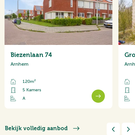
Biezenlaan 74
Gro
Arnhem
Arn
120m²
5 Kamers
A
Bekijk volledig aanbod