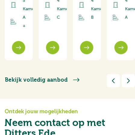
5
4
4
4
rs
Kamers
Kamers
Kamers
Kam
A
C
B
A
+
Bekijk volledig aanbod
Ontdek jouw mogelijkheden
Neem contact op met
Ditters Ede