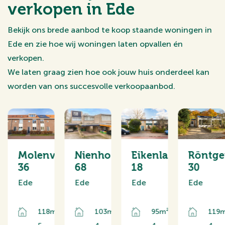
verkopen in Ede
Bekijk ons brede aanbod te koop staande woningen in
Ede en zie hoe wij woningen laten opvallen én
verkopen.
We laten graag zien hoe ook jouw huis onderdeel kan
worden van ons succesvolle verkoopaanbod.
elaarshof
Molenveen
Nienhof
Eikenlaan
Röntge
36
68
18
30
Ede
Ede
Ede
Ede
²
118m²
103m²
95m²
119