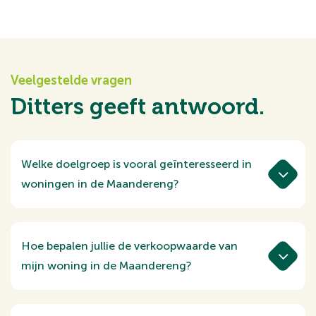
Veelgestelde vragen
Ditters geeft antwoord.
Welke doelgroep is vooral geïnteresseerd in
woningen in de Maandereng?
De wijk trekt een brede groep
woningzoekers aan, waaronder jonge
gezinnen, doorstromers en stellen die
Hoe bepalen jullie de verkoopwaarde van
ruimer willen wonen. Dankzij de nabijheid
mijn woning in de Maandereng?
van scholen, winkelcentrum Stadspoort en
We analyseren recente transacties binnen
uitvalswegen is de wijk aantrekkelijk voor
de wijk en vergelijken woningen binnen