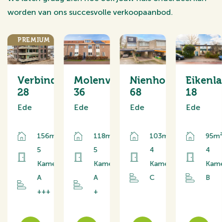
worden van ons succesvolle verkoopaanbod.
PREMIUM
ordlaan
Verbindelaarshof
Molenveen
Nienhof
Eikenl
28
36
68
18
Ede
Ede
Ede
Ede
156m²
118m²
103m²
95m
000
5
5
4
4
Kamers
Kamers
Kamers
Kam
A
A
C
B
+++
+
rs