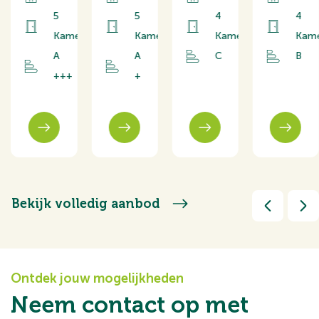
000
5
5
4
4
Kamers
Kamers
Kamers
Kam
A
A
C
B
+++
+
rs
Bekijk volledig aanbod
Ontdek jouw mogelijkheden
Neem contact op met