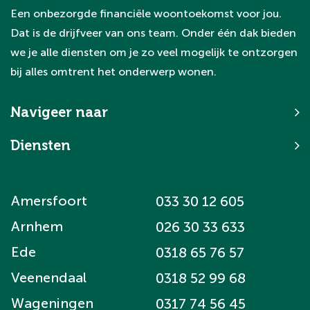
doorstromers. Dat zorgt voor een stabiele
Een onbezorgde financiële woontoekomst voor jou.
en gewilde woningmarkt.
Dat is de drijfveer van ons team. Onder één dak bieden
we je alle diensten om je zo veel mogelijk te ontzorgen
bij alles omtrent het onderwerp wonen.
Navigeer naar
Diensten
Amersfoort
033 30 12 605
Arnhem
026 30 33 633
Ede
0318 65 76 57
Veenendaal
0318 52 99 68
Wageningen
0317 74 56 45