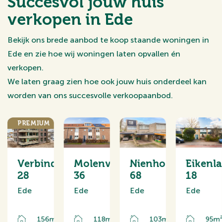
Succesvol jouw huis
verkopen in Ede
Bekijk ons brede aanbod te koop staande woningen in
Ede en zie hoe wij woningen laten opvallen én
verkopen.
We laten graag zien hoe ook jouw huis onderdeel kan
worden van ons succesvolle verkoopaanbod.
PREMIUM
ordlaan
Verbindelaarshof
Molenveen
Nienhof
Eikenl
28
36
68
18
Ede
Ede
Ede
Ede
156m²
118m²
103m²
95m