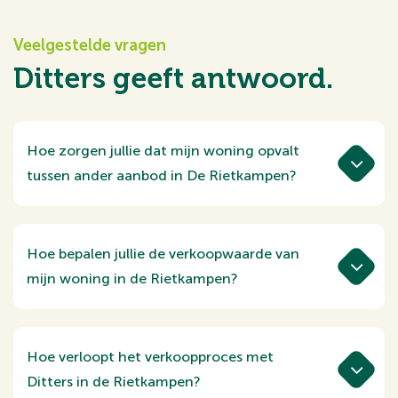
Veelgestelde vragen
Ditters geeft antwoord.
Hoe zorgen jullie dat mijn woning opvalt
tussen ander aanbod in De Rietkampen?
We combineren professionele fotografie
en sterke woningteksten met gerichte
online campagnes. Door zoekgedrag en
Hoe bepalen jullie de verkoopwaarde van
interessepatronen te analyseren, richten
mijn woning in de Rietkampen?
we advertenties specifiek op mensen die
We analyseren recente transacties binnen
actief zoeken in De Rietkampen. Daarnaast
de wijk en vergelijken woningen met een
zorgen we dat de sterke punten van zowel
vergelijkbaar type, bouwjaar en ligging.
Hoe verloopt het verkoopproces met
de woning als de wijk duidelijk naar voren
Daarbij kijken we naar woonoppervlakte,
Ditters in de Rietkampen?