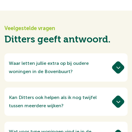
Veelgestelde vragen
Ditters geeft antwoord.
Waar letten jullie extra op bij oudere
woningen in de Bovenbuurt?
Bij oudere woningen kijken we onder
andere naar onderhoud, isolatie,
installaties en mogelijke renovatiekosten.
Kan Ditters ook helpen als ik nog twijfel
Zo krijg je vooraf een goed beeld van de
tussen meerdere wijken?
staat van de woning.
Ja. Wij vergelijken samen met jou de
mogelijkheden tussen wijken, woningtypes
en prijsklassen. Zo krijg je beter inzicht in
Wat voor type woningen vind je in de