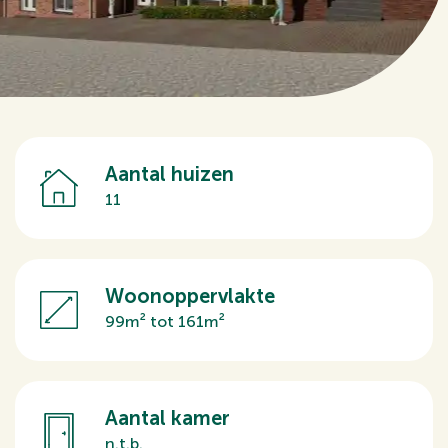
Aantal huizen
11
Woonoppervlakte
99m² tot 161m²
Aantal kamer
n.t.b.