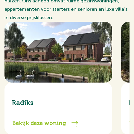
huizen. Ons aanbod omvat ruime gezinswoningen,
appartementen voor starters en senioren en luxe villa’s
in diverse prijsklassen.
Radiks
D
Bekijk deze woning
B