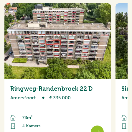
Ringweg-Randenbroek 22 D
Sin
Amersfoort
€ 335.000
Amer
73m²
4 Kamers