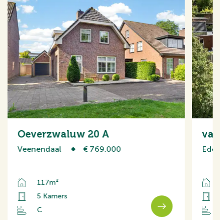
Oeverzwaluw 20 A
van
Veenendaal
€ 769.000
Ede
117m²
5 Kamers
C