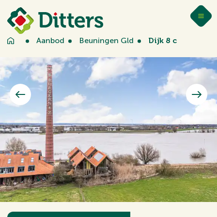
Aanbod
Beuningen Gld
Dijk 8 c