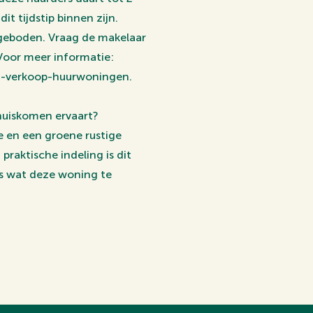
t tijdstip binnen zijn.
ngeboden. Vraag de makelaar
Voor meer informatie:
j-verkoop-huurwoningen.
huiskomen ervaart?
e en een groene rustige
raktische indeling is dit
les wat deze woning te
ge en kindvriendelijke
ten en kleine winkelpleinen
t levendige centrum van Ede