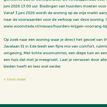
juni 2026 13:00 uur. Biedingen van huurders moeten voor di
Vanaf 3 juni 2026 wordt de woning op de vrije markt aa
naar de voorwaarden voor de verkoop van deze woning. 
www.woonstede.nl/nieuws/huurders-krijgen-voorrang-bi
Op zoek naar een woning waar je direct het gevoel van t
Javalaan 51 in Ede biedt een fijne mix van comfort, ruimt
omgeving. Met lichte woonruimtes, een diepe tuin en een p
een huis dat met je meegroeit. Laat je verrassen door al
bieden heeft en lees snel verder.
+ toon meer
Ligging
De woning ligt in de Indische buurt in Ede-West: een rusti
woonwijk met veel groen. Voorzieningen zoals supermark
bevinden zich op korte fiets- en loopafstand, net als he
met winkels, horeca en de weekmarkt.