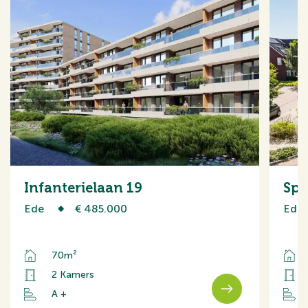
Infanterielaan 19
Spo
Ede
€ 485.000
Ede
70m²
2 Kamers
A +