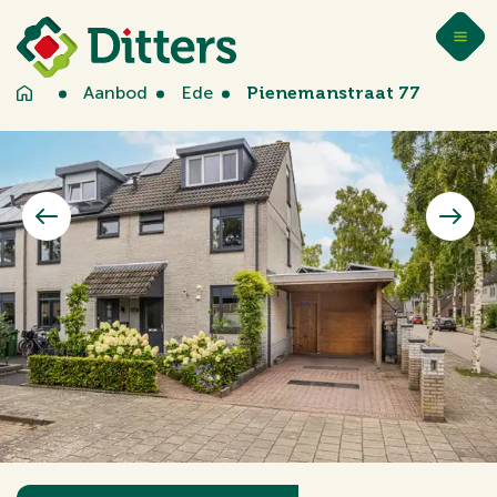
Aanbod
Ede
Pienemanstraat 77