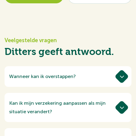
Veelgestelde vragen
Ditters geeft antwoord.
Wanneer kan ik overstappen?
Tussen half november en eind december
kun je van verzekeraar wisselen. Wij helpen
je daar graag bij, zodat je niet met vragen
Kan ik mijn verzekering aanpassen als mijn
of papierwerk blijft zitten.
situatie verandert?
In sommige gevallen kan dat tussentijds.
Denk aan een verhuizing naar Nederland