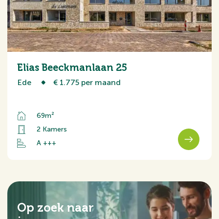
Elias Beeckmanlaan 25
Ede
€ 1.775 per maand
69m²
2 Kamers
A +++
Op zoek naar