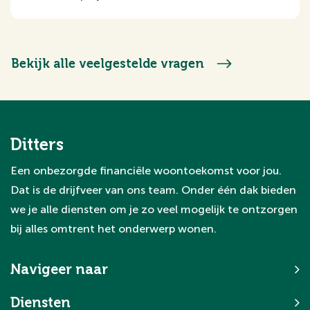
plezier van het maken van keuzes, terwijl
We bieden een compleet dienstenpakket
wij zorgen dat alles soepel verloopt.
voor projectontwikkelaars, van
marktonderzoek en doelgroepanalyse tot
Bekijk alle veelgestelde vragen
het opstellen van verkoopplannen,
marketing en de daadwerkelijke verkoop
van de woningen. Zo zorgen we dat je
project soepel en succesvol verloopt.
Ditters
Een onbezorgde financiële woontoekomst voor jou.
Dat is de drijfveer van ons team. Onder één dak bieden
we je alle diensten om je zo veel mogelijk te ontzorgen
bij alles omtrent het onderwerp wonen.
Navigeer naar
Diensten