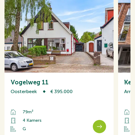
Vogelweg 11
Kea
Oosterbeek
€ 395.000
Arn
79m²
4 Kamers
G