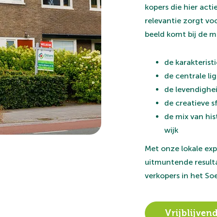
kopers die hier acti
relevantie zorgt vo
beeld komt bij de m
de karakterist
de centrale li
de levendighe
de creatieve 
de mix van his
wijk
Met onze lokale exp
uitmuntende resul
verkopers in het Soe
Vrijblijve