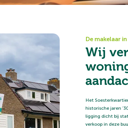
De makelaar in 
Wij ve
woning
aandach
Het Soesterkwartier
historische jaren ’
ligging dicht bij s
verkoop in deze buu