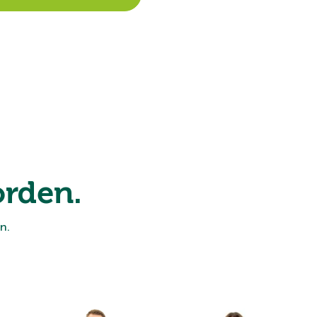
rden.
n.