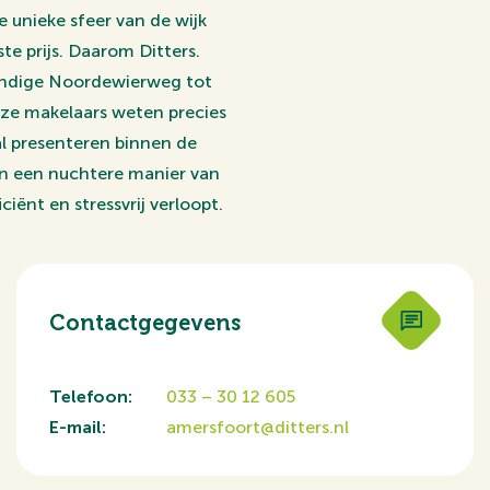
e unieke sfeer van de wijk
e prijs. Daarom Ditters.
vendige Noordewierweg tot
ze makelaars weten precies
l presenteren binnen de
en een nuchtere manier van
iënt en stressvrij verloopt.
Contactgegevens
Telefoon:
033 – 30 12 605
E-mail:
amersfoort@ditters.nl