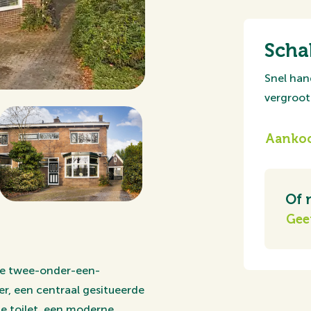
Scha
Snel han
vergroot 
Aankoo
Of 
Gee
te twee-onder-een-
, een centraal gesitueerde
e toilet, een moderne