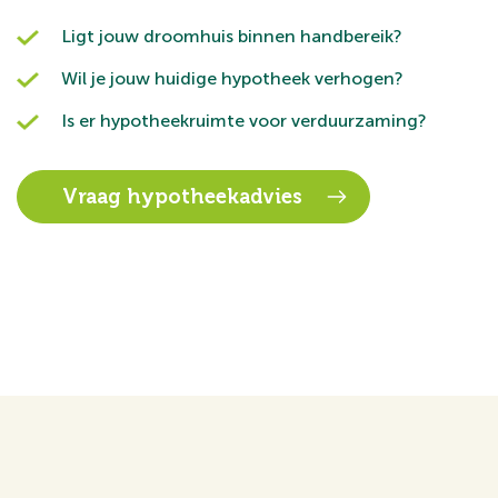
Deze informatie is door ons met de nodige zorgvuldighe
Ligt jouw droomhuis binnen handbereik?
wordt echter geen enkele aansprakelijkheid aanvaard voo
Wil je jouw huidige hypotheek verhogen?
onjuistheid of anderszins, dan wel de gevolgen daarvan.
Is er hypotheekruimte voor verduurzaming?
oppervlakten zijn indicatief.
Vraag hypotheekadvies