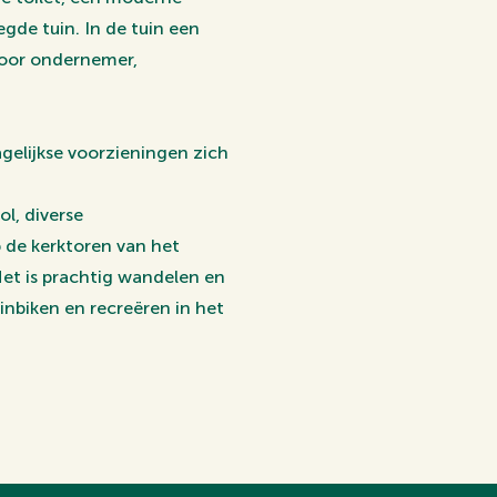
gde tuin. In de tuin een
 voor ondernemer,
gelijkse voorzieningen zich
l, diverse
 de kerktoren van het
Het is prachtig wandelen en
nbiken en recreëren in het
n rijkdom van het Nationaal
n 7 m² betreed je de lichte