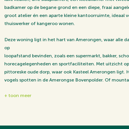
badkamer op de begane grond en een diepe, fraai aangele
groot atelier én een aparte kleine kantoorruimte, ideaal
thuiswerker of kangeroo wonen.
Deze woning ligt in het hart van Amerongen, waar alle da
op
loopafstand bevinden, zoals een supermarkt, bakker, schoo
horecagelegenheden en sportfaciliteiten. Met uitzicht op
pittoreske oude dorp, waar ook Kasteel Amerongen ligt. 
vogels spotten in de Amerongse Bovenpolder. Of mountai
nabij gelegen Amerongse bos. Hier beleef je alle pracht e
+ toon meer
Park Utrechtse Heuvelrug.
Indeling:
Begane grond:
Via de entree met trapopgang en toegang tot de kelder va