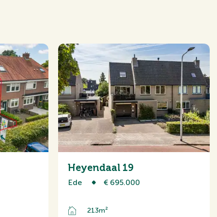
wee onder een kapwoning
Heyendaal 19
Ede
€ 695.000
213m²