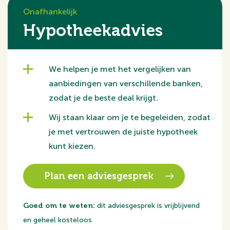
levendige pleinen maken Amersfoort tot een stad met
Onafhankelijk
karakter, waar historie en modern comfort naadloos
Hypotheekadvies
samenkomen. Praktisch en aantrekkelijk!
Over het appartement
We helpen je met het vergelijken van
De woning is afgewerkt met een visgraat PVC-vloer
aanbiedingen van verschillende banken,
met vloerverwarming in de woonkamer met keuken. De
zodat je de beste deal krijgt.
luxe keuken is voorzien van inbouwapparatuur, t.w.:
koel/vries combinatie, oven/magnetron, vaatwasser,
Wij staan klaar om je te begeleiden, zodat
stenen blad, inductiekookplaat met afzuiging.
je met vertrouwen de juiste hypotheek
Inbouwspotjes boven de keuken.
kunt kiezen.
In de badkamer ben je verzekerd van alle comfort.
Plan een adviesgesprek
Grote wand- en vloertegels, wastafelmeubel en
wandspiegel, dubbel stopcontact en de mogelijkheid
Goed om te weten:
dit adviesgesprek is vrijblijvend
voor het plaatsen van een wasmachine/droger. Een
en geheel kosteloos