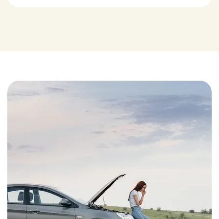
ruime inloopdouche met glazen wand maken het
geheel af.
Er is een separaat toilet met grote wand- en
vloertegels, hangend toilet en fonteintje.
Voorts zijn er twee ruime slaapkamers aanwezig. Beide
voorzien van glazenwanden voor daglichttoetreding.
Middels de balansventilatie wordt gezorgd voor de
juiste luchtkwaliteit.
De laatste ruimte binnen het woonoppervlak betreft
een inpandige berging.
Overige inpandige ruimte
De ruimte aan de achterzijde van de woning is maar