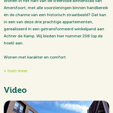
Wonen in het hart van de sfeervolle binnenstad van
Amersfoort, met alle voorzieningen binnen handbereik
én de charme van een historisch straatbeeld? Dat kan
in een van deze drie prachtige appartementen,
gerealiseerd in een getransformeerd winkelpand aan
Achter de Kamp. Wij bieden hier nummer 208 (op de
hoek) aan.
Wonen met karakter en comfort
Het pand heeft een hoogwaardige transformatie
+ toon meer
ondergaan en biedt nu ruimte aan drie royale
appartementen.
Video
Achter de Kamp 208
Dit appartement is volledig afgewerkt en direct klaar
voor bewoning. Je beschikt over een complete luxe