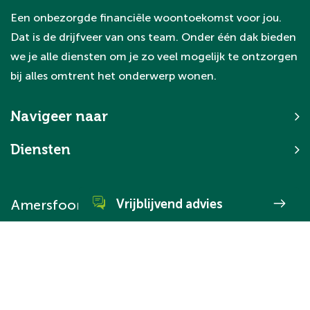
Een onbezorgde financiële woontoekomst voor jou.
Dat is de drijfveer van ons team. Onder één dak bieden
we je alle diensten om je zo veel mogelijk te ontzorgen
bij alles omtrent het onderwerp wonen.
Navigeer naar
Diensten
Amersfoort
Vrijblijvend advies
033 30 12 605
Arnhem
026 30 33 633
WhatsApp direct met ons
Ede
0318 65 76 57
Neem direct contact met ons op via
Veenendaal
0318 52 99 68
WhatsApp.
Wageningen
0317 74 56 45
Ik wil mijn huis verkopen