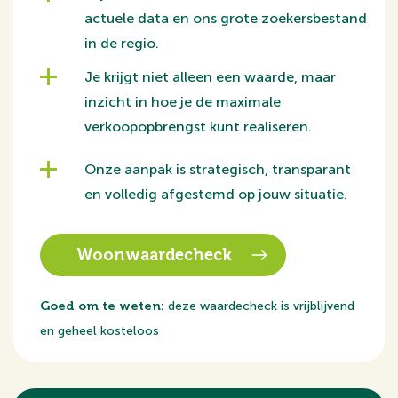
dat wilt.
actuele data en ons grote zoekersbestand
in de regio.
Historische ligging met levendige omgeving
De appartementen liggen in een van de meest geliefde
Je krijgt niet alleen een waarde, maar
delen van de binnenstad van Amersfoort. Achter de
inzicht in hoe je de maximale
Kamp kenmerkt zich door haar authentieke uitstraling,
verkoopopbrengst kunt realiseren.
smalle straatjes en monumentale panden die de rijke
Onze aanpak is strategisch, transparant
geschiedenis van de stad benadrukken.
en volledig afgestemd op jouw situatie.
Op een steenworp afstand vind je gezellige cafés en
restaurants, unieke boetiekjes en speciaalzaken,
Woonwaardecheck
culturele hotspots en historische
bezienswaardigheden. Het bruisende stadsleven
Goed om te weten:
deze waardecheck is vrijblijvend
gecombineerd met rustige woonstraten.
en geheel kosteloos
De beroemde grachten, de Koppelpoort en de