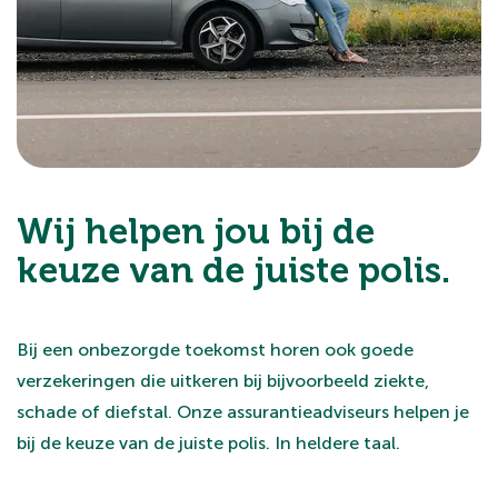
liefst 39 m² groot en nog naar eigen wens in te delen.
Het is reeds voorzien van een dekvloer, een tweede
wasmachineaansluiting, stopcontacten en
vloerverwarming. In deze ruimte bevindt zich ook de
kast met de C.V.-ketel, hybride warmtepomp en
balansventilatie.
Liever zelf de vloer en keuken uitkiezen? Kijk naar
Wij helpen jou bij de
Achter de Kamp 2010.
keuze van de juiste polis.
Kenmerken en belangrijke punten
Woonoppervlakte circa 98 m²
Bij een onbezorgde toekomst horen ook goede
Overige inpandige ruimte 39 m²
verzekeringen die uitkeren bij bijvoorbeeld ziekte,
Lage servicekosten: slechts € 67,58 per maand
schade of diefstal. Onze assurantieadviseurs helpen je
Keuze notaris aan koper
bij de keuze van de juiste polis. In heldere taal.
Kosten koper transactie