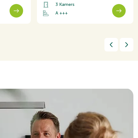
3 Kamers
A +++
 woonwijk
 Zijtuin
0x1250cm