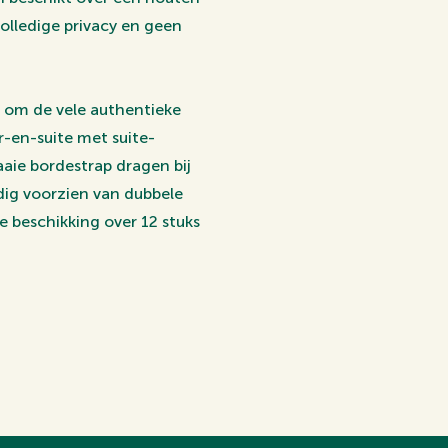
volledige privacy en geen
 om de vele authentieke
r-en-suite met suite-
raaie bordestrap dragen bij
ledig voorzien van dubbele
e beschikking over 12 stuks
de prachtige parken Sonsbeek
 het Centraal Station
kbaar, zonder dat dit ten
vindt zich op loopafstand,