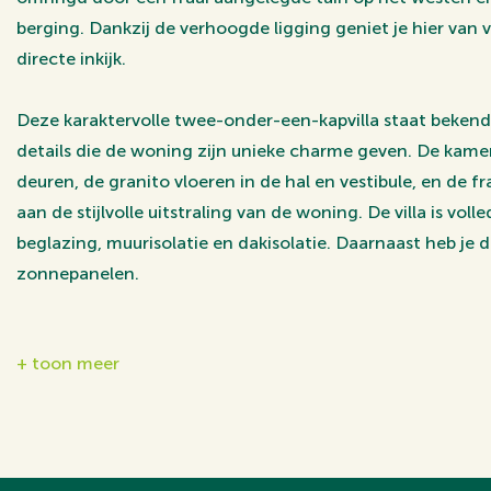
berging. Dankzij de verhoogde ligging geniet je hier van 
directe inkijk.
Deze karaktervolle twee-onder-een-kapvilla staat bekend
details die de woning zijn unieke charme geven. De kame
deuren, de granito vloeren in de hal en vestibule, en de f
aan de stijlvolle uitstraling van de woning. De villa is vol
beglazing, muurisolatie en dakisolatie. Daarnaast heb je d
zonnepanelen.
De locatie is werkelijk ideaal: op korte loopafstand van 
+ toon meer
en Zypendaal, met het bruisende centrum van Arnhem en
eveneens nabij. Uitvalswegen zijn snel en eenvoudig berei
koste gaat van de rust in de straat. Ook de supermarkt be
wat bijdraagt aan het dagelijkse gemak.