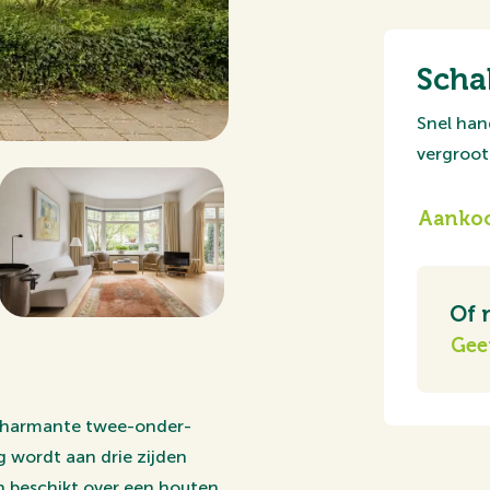
Scha
Snel han
vergroot 
Aankoo
Of 
Gee
e charmante twee-onder-
 wordt aan drie zijden
n beschikt over een houten