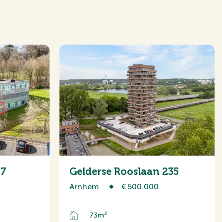
47
Gelderse Rooslaan 235
Arnhem
€ 500.000
Glasvezel kabel, Zonnepanelen,
73m²