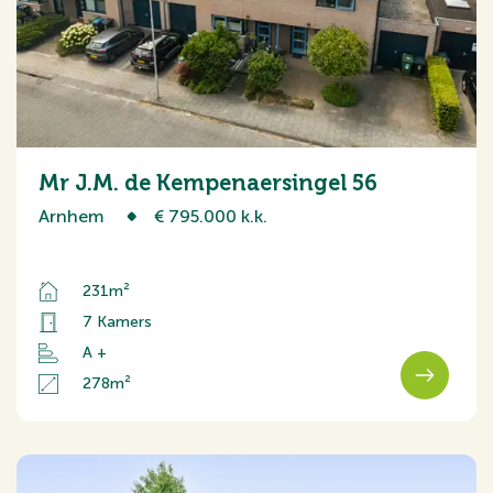
Mr J.M. de Kempenaersingel 56
Arnhem
€ 795.000 k.k.
231m²
7 Kamers
A +
278m²