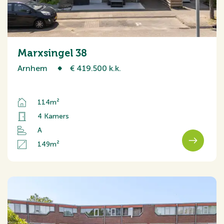
Marxsingel 38
Arnhem
€ 419.500 k.k.
114m²
4 Kamers
A
149m²