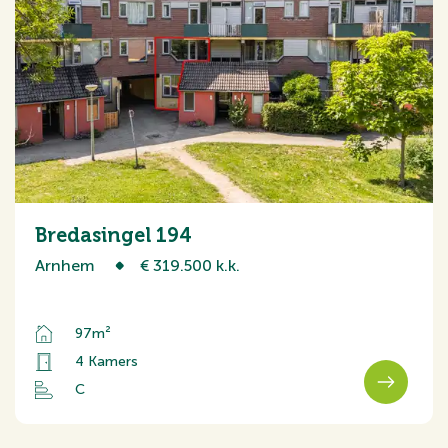
Bredasingel 194
Arnhem
€ 319.500 k.k.
97m²
4 Kamers
C