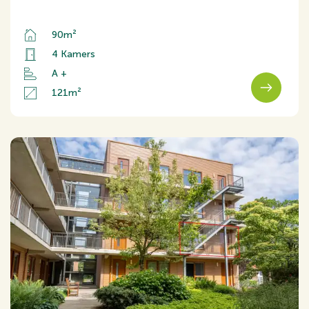
90m²
4 Kamers
A +
121m²