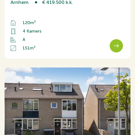
Arnhem
€ 419.500 k.k.
120m²
4 Kamers
A
151m²