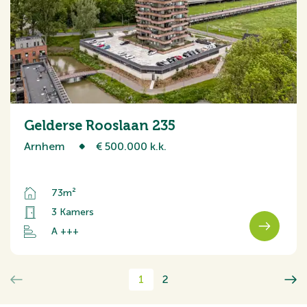
Gelderse Rooslaan 235
Arnhem
€ 500.000 k.k.
73m²
3 Kamers
A +++
1
2