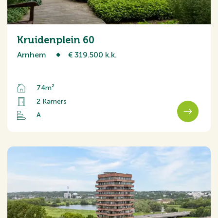
Kruidenplein 60
Arnhem
€ 319.500 k.k.
74m²
2 Kamers
A