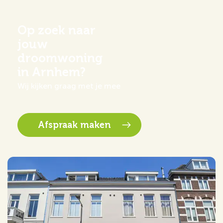
Op zoek naar
jouw
droomwoning
in Arnhem?
Wij kijken graag met je mee
Afspraak maken