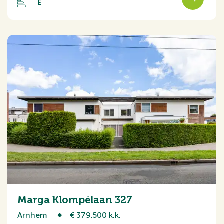
E
Marga Klompélaan 327
Arnhem
€ 379.500 k.k.