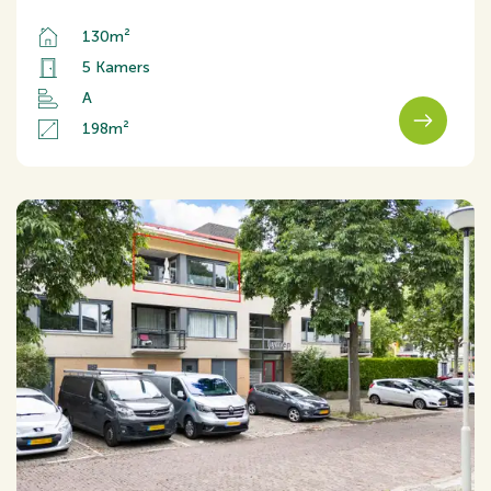
130m²
5 Kamers
A
198m²