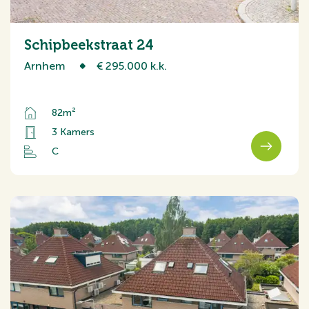
Schipbeekstraat 24
Arnhem
€ 295.000 k.k.
82m²
3 Kamers
C