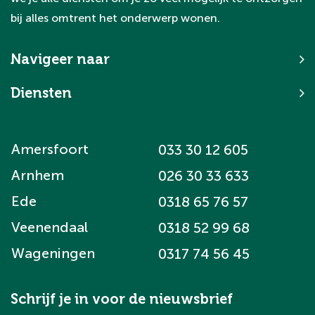
als doel het beste resultaat te behalen
Wij zorgen ervoor dat je vooraf inzicht
bij alles omtrent het onderwerp wonen.
tegen optimale voorwaarden.
krijgt in alle kosten, zodat je precies weet
wat jouw totale investering wordt. Met een
Navigeer naar
helder financieel overzicht kun je met
vertrouwen een bod uitbrengen en
Diensten
voorkom je verrassingen achteraf.
Amersfoort
033 30 12 605
Arnhem
026 30 33 633
Ede
0318 65 76 57
Veenendaal
0318 52 99 68
Wageningen
0317 74 56 45
Schrijf je in voor de nieuwsbrief