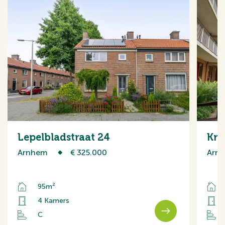
Lepelbladstraat 24
Kru
Arnhem
€ 325.000
Arn
95m²
4 Kamers
C