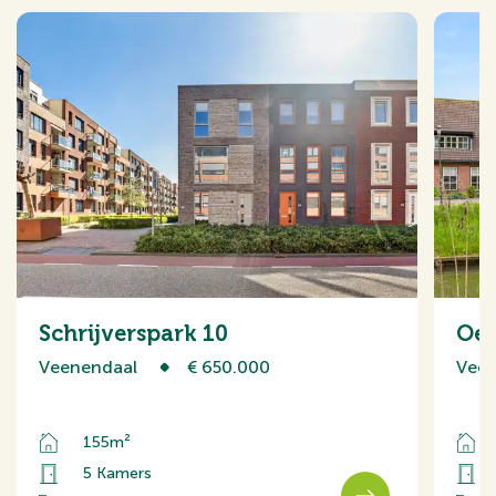
Schrijverspark 10
Oev
Veenendaal
€ 650.000
Veen
155m²
5 Kamers