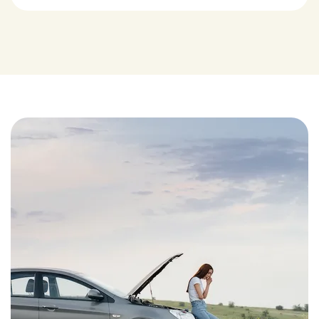
Eerste verdieping
De verdieping beschikt over twee ruime slaapkamers
van circa 17 m². Dankzij de grote raampartijen zijn
beide kamers heerlijk licht en aangenaam om in te
verblijven. De ruimtes zijn flexibel in te delen en
uitstekend geschikt als hoofdslaapkamer, kinderkamer
of werkruimte.
De moderne badkamer van ruim 8 m² is compleet
uitgevoerd met een ligbad, inloopdouche,
wastafelmeubel en toilet. Door de praktische indeling
en het aanwezige raam is het een lichte en
comfortabele ruimte.
Tweede verdieping
Via de vaste trap bereik je de ruime tweede verdieping