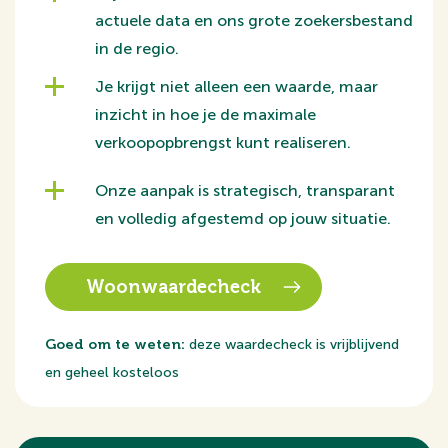
- Energielabel A+++
actuele data en ons grote zoekersbestand
- Instapklare woning
in de regio.
- Kindvriendelijke en groene buurt
- Vloerverwarming en vloerverkoeling in de gehele
Je krijgt niet alleen een waarde, maar
woning
inzicht in hoe je de maximale
verkoopopbrengst kunt realiseren.
Indeling
Onze aanpak is strategisch, transparant
Begane grond
en volledig afgestemd op jouw situatie.
Via de entree betreed je de woning en kom je in de
open hal. Hier bevinden zich een praktische bergkast
en een toiletruimte met fonteintje.
Woonwaardecheck
Vanuit de hal stap je direct de ruime en lichte
woonruimte van circa 33 m² binnen. De woonkamer is
Goed om te weten:
deze waardecheck is vrijblijvend
tuingericht en voorzien van grote raampartijen en
en geheel kosteloos
openslaande deuren naar de achtertuin, wat zorgt
voor een prettige lichtinval en een mooie verbinding