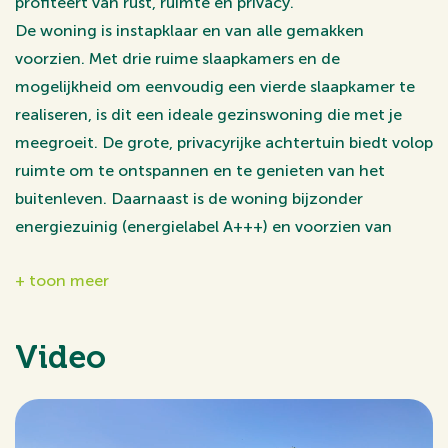
profiteert van rust, ruimte en privacy.
De woning is instapklaar en van alle gemakken
voorzien. Met drie ruime slaapkamers en de
mogelijkheid om eenvoudig een vierde slaapkamer te
realiseren, is dit een ideale gezinswoning die met je
meegroeit. De grote, privacyrijke achtertuin biedt volop
ruimte om te ontspannen en te genieten van het
buitenleven. Daarnaast is de woning bijzonder
energiezuinig (energielabel A+++) en voorzien van
comfortabele vloerverwarming en vloerkoeling door de
+ toon meer
gehele woning. Kortom: een modern, duurzaam en
sfeervol thuis op een fijne plek waar je zó in kunt
trekken.
Video
Ligging
De woning aan de Henk Blankestijnstraat 36 is gelegen