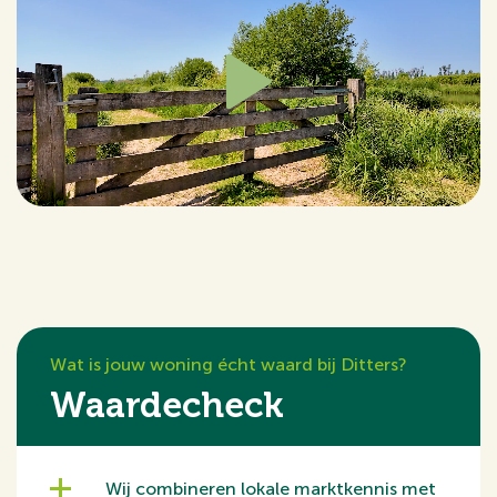
in een moderne en kindvriendelijke woonwijk in
Wageningen. De omgeving kenmerkt zich door veel
groen en een rustige opzet, met speelvoorzieningen en
wandelmogelijkheden in de directe nabijheid. Diverse
voorzieningen zoals supermarkten, scholen en
sportfaciliteiten bevinden zich op korte afstand van de
woning. Ook het centrum van Wageningen, met
winkels, horeca en de gezellige binnenstad, is goed
bereikbaar. Daarnaast is de bereikbaarheid uitstekend
dankzij nabijgelegen uitvalswegen richting onder
andere Ede en de A12. Tot slot ligt de woning gunstig
ten opzichte van natuurgebieden zoals de
Wat is jouw woning écht waard bij Ditters?
uiterwaarden van de Rijn en de Wageningse Berg.
Waardecheck
Kenmerken op een rij:
- Zonnepanelen aanwezig
Wij combineren lokale marktkennis met