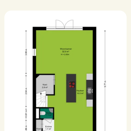
Buitenruimte
Ligging
Aan park, Aan rustige weg,
In woonwijk, Open ligging
Tuin
Achtertuin, Voortuin,
Zijtuin
Achtertuin
Noordwest, 85m2,
796x1072cm
Schuur
Vrijstaand hout