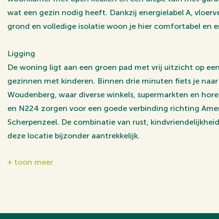
wat een gezin nodig heeft. Dankzij energielabel A, vloe
grond en volledige isolatie woon je hier comfortabel en e
Ligging
De woning ligt aan een groen pad met vrij uitzicht op een
gezinnen met kinderen. Binnen drie minuten fiets je naa
Woudenberg, waar diverse winkels, supermarkten en hore
en N224 zorgen voor een goede verbinding richting Ame
Scherpenzeel. De combinatie van rust, kindvriendelijkhei
deze locatie bijzonder aantrekkelijk.
+ toon meer
Kenmerken op een rij:
- Tussenwoning met 3 slaapkamers
- Dakkapel aan de voorzijde
- Ligbad in de badkamer
- Diepe tuin op het noorden met achterom