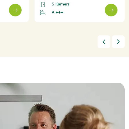
5 Kamers
A +++
 weg, In woonwijk, Vrij uitzicht
1519cm