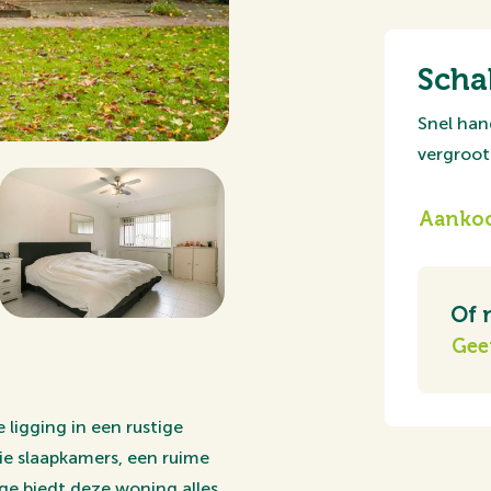
Scha
Snel han
vergroot 
Aankoo
Of 
Gee
ligging in een rustige
e slaapkamers, een ruime
e biedt deze woning alles