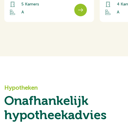
ventilatie
5 Kamers
4 Kam
Koop je de woning zonder voorbehoud van financiering? D
A
A
hanteren van 6 weken na het opstellen van de koopovere
Buitenru
van de bankgarantie/waarborgsom.
Ligging
Deze informatie is door ons met de nodige zorgvuldighe
Tuin
wordt echter geen enkele aansprakelijkheid aanvaard voo
Achtertuin
onjuistheid of anderszins, dan wel de gevolgen daarvan.
oppervlakten zijn indicatief.
Hypotheken
Onafhankelijk
hypotheekadvies