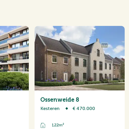
ussenwoning
Ossenweide 8
Kesteren
€ 470.000
e, Glasvezel kabel, Natuurlijke
122m²