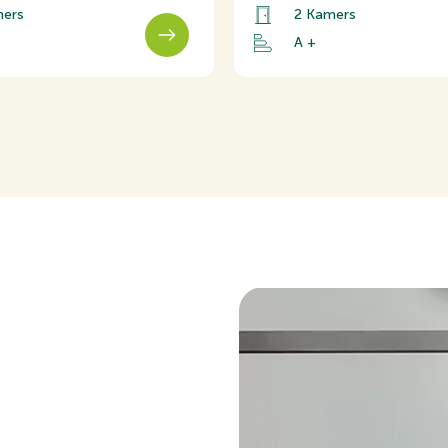
ers
2 Kamers
an zullen wij een termijn
A +
enkomst voor het storten
imte
Aan park, Aan rustige
id samengesteld. Onzerzijds
Achtertuin, Voortuin
r enige onvolledigheid,
Noord, 44m2, 289x
 Alle opgegeven maten en