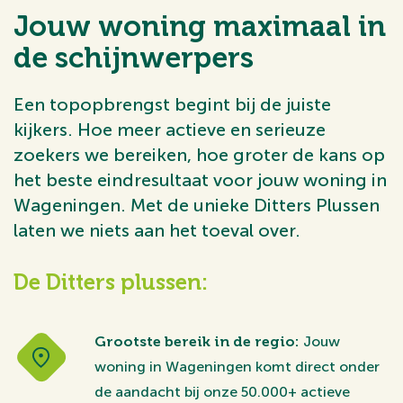
dame die weet waar ze het over heeft, heel fijn
Jouw woning maximaal in
communiceert en ons fantastisch heeft geholpen. Dit
de schijnwerpers
alles heeft geresulteerd in een prachtige verkoopprijs
voor onze woning. De werkwijze van Ditters is hierin
super, specifiek te benoemen het feit dat zij niet "maar"
Een topopbrengst begint bij de juiste
8-10 bezichtigingen inplannen maar door de grote
kijkers. Hoe meer actieve en serieuze
animo zelfs 20 bezichtigingen hebben gefaciliteerd. Wij
zoekers we bereiken, hoe groter de kans op
zijn enorm blij en kunnen iedereen Ditters aanraden voor
een hypotheek of verkoop van je woning. Los van Joost,
het beste eindresultaat voor jouw woning in
Gerard en Samantha hebben meer mensen geholpen
Wageningen. Met de unieke Ditters Plussen
onze woning zo goed te verkopen, waaronder Laura de
laten we niets aan het toeval over.
fotograaf. Ongetwijfeld ben ik iemand vergeten dus we
willen het hele Ditters team bedanken!
De Ditters plussen:
Grootste bereik in de regio:
Jouw
woning in Wageningen komt direct onder
de aandacht bij onze 50.000+ actieve