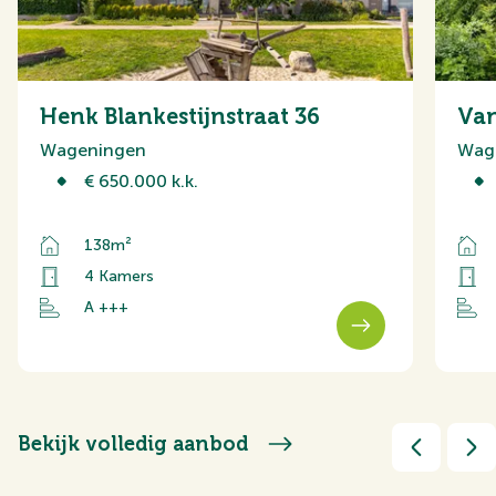
Henk Blankestijnstraat 36
Van
Wageningen
Wag
€ 650.000 k.k.
138m²
4 Kamers
A +++
Bekijk volledig aanbod